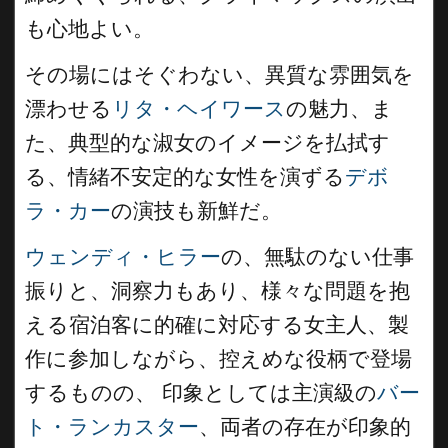
も心地よい。
その場にはそぐわない、異質な雰囲気を
漂わせる
リタ・ヘイワース
の魅力、ま
た、典型的な淑女のイメージを払拭す
る、情緒不安定的な女性を演ずる
デボ
ラ・カー
の演技も新鮮だ。
ウェンディ・ヒラー
の、無駄のない仕事
振りと、洞察力もあり、様々な問題を抱
える宿泊客に的確に対応する女主人、製
作に参加しながら、控えめな役柄で登場
するものの、 印象としては主演級の
バー
ト・ランカスター
、両者の存在が印象的