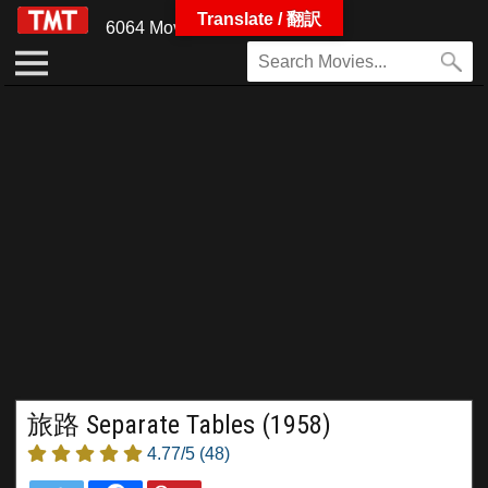
Translate / 翻訳
6064 Movies
旅路 Separate Tables (1958)
4.77/5
(48)