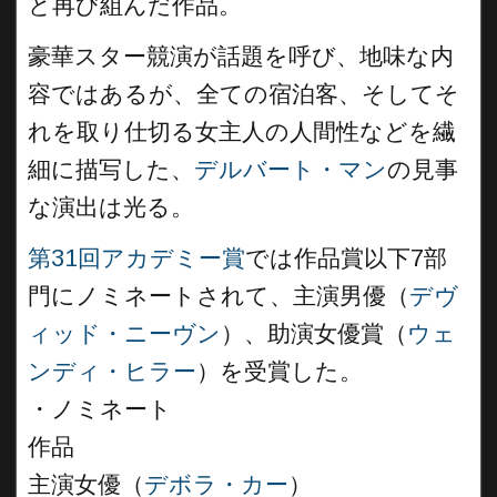
と再び組んだ作品。
豪華スター競演が話題を呼び、地味な内
容ではあるが、全ての宿泊客、そしてそ
れを取り仕切る女主人の人間性などを繊
細に描写した、
デルバート・マン
の見事
な演出は光る。
第31回アカデミー賞
では作品賞以下7部
門にノミネートされて、主演男優（
デヴ
ィッド・ニーヴン
）、助演女優賞（
ウェ
ンディ・ヒラー
）を受賞した。
・ノミネート
作品
主演女優（
デボラ・カー
）