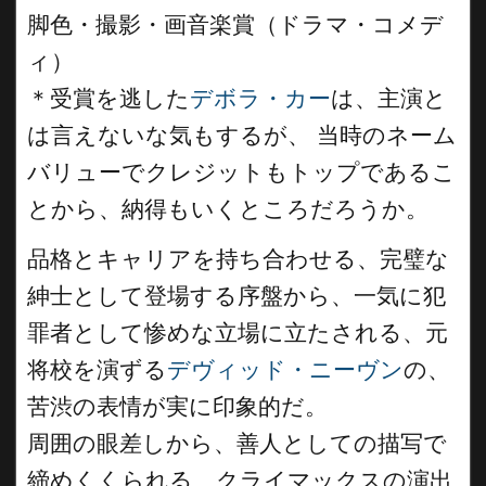
脚色・撮影・画音楽賞（ドラマ・コメデ
ィ）
＊受賞を逃した
デボラ・カー
は、主演と
は言えないな気もするが、 当時のネーム
バリューでクレジットもトップであるこ
とから、納得もいくところだろうか。
品格とキャリアを持ち合わせる、完璧な
紳士として登場する序盤から、一気に犯
罪者として惨めな立場に立たされる、元
将校を演ずる
デヴィッド・ニーヴン
の、
苦渋の表情が実に印象的だ。
周囲の眼差しから、善人としての描写で
締めくくられる、クライマックスの演出