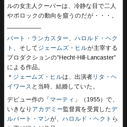
ルの女主人クーパーは、冷静な目で二人
やポロックの動向を窺うのだが・・・。
__________
バート・ランカスター
、
ハロルド・ヘク
ト
、そして
ジェームズ・ヒル
が主宰する
プロダクションの”Hecht-Hill-Lancaster”
による作品。
＊
ジェームズ・ヒル
は、出演者
リタ・ヘ
イワース
と当時、結婚していた。
デビュー作の「
マーティ
」（1955）で、
いきなり
アカデミー
監督賞を受賞した
デ
ルバート・マン
が、
ハロルド・ヘクト
ら