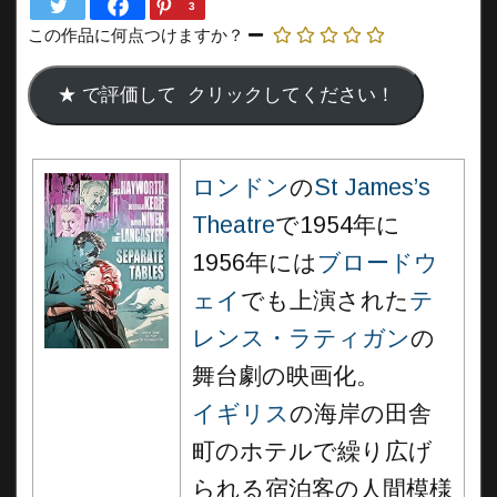
3
この作品に何点つけますか？
ロンドン
の
St James’s
Theatre
で1954年に
1956年には
ブロードウ
ェイ
でも上演された
テ
レンス・ラティガン
の
舞台劇の映画化。
イギリス
の海岸の田舎
町のホテルで繰り広げ
られる宿泊客の人間模様