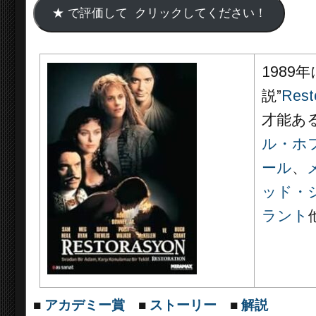
1989
説”
Rest
才能あ
ル・ホ
ール
、
ッド・
ラント
■
アカデミー賞
■
ストーリー
■
解説