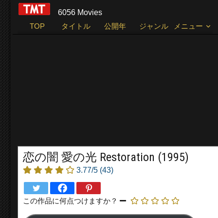
6056 Movies
TOP
タイトル
公開年
ジャンル
メニュー
恋の闇 愛の光 Restoration (1995)
3.77/5
(43)
この作品に何点つけますか？