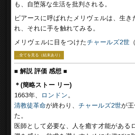
も、自堕落な生活を批判される。
ピアースに呼ばれたメリヴェルは、生き
れ、それに手を触れてみる。
メリヴェルに目をつけた
チャールズ2世
...全てを見る（結末あり）
■
解説 評価 感想 ■
＊(簡略ストー リー)
1663年、
ロンドン
。
清教徒革命
が終わり、
チャールズ2世
が王
た。
医師として必要な、人を癒す才能がある