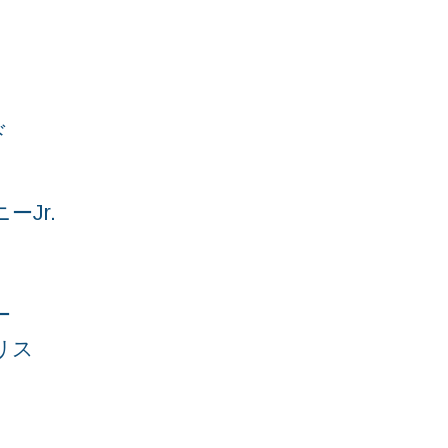
ド
ーJr.
ー
リス