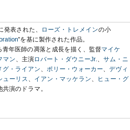
年に発表された、
ローズ・トレメイン
の小
oration
”を基に製作された作品。
る青年医師の凋落と成長を描く、監督
マイケ
フマン
、主演
ロバート・ダウニーJr.
、
サム・ニ
メグ・ライアン
、
ポリー・ウォーカー
、
デヴィ
シューリス
、
イアン・マッケラン
、
ヒュー・グ
他共演のドラマ。