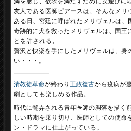
満を感じ、欲求を満たすために女遊びに
友人である医師ピアースは、そんなメリ
ある日、宮廷に呼ばれたメリヴェルは、
奇跡的に犬を救ったメリヴェルは、国王
とを許される。
贅沢と快楽を手にしたメリヴェルは、身
い・・・。
__________
清教徒革命
が終わり
王政復古
から疫病が
劇としても楽しめる作品。
時代に翻弄される青年医師の凋落を描く
しい時期を乗り切り、医師としての使命
ン・ドラマに仕上がっている。