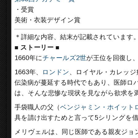
・受賞
美術・衣装デザイン賞
＊詳細な内容、結末が記載されています
■
ストーリー ■
1660年に
チャールズ2世
が王位を回復し
1663年、
ロンドン
、ロイヤル・カレッジ
伝染病が蔓延する時代でもあり、医師ロ
は、そんな悲惨な現状を見ながら欲求を
手袋職人の父（
ベンジャミン・ホイット
具を請け出すためと言って5シリングを
メリヴェルは、同じ医師である親友ジョ