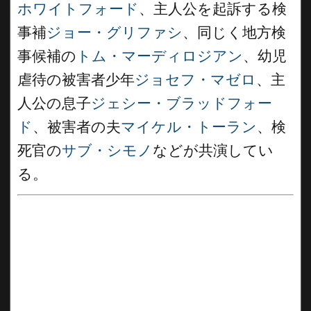
ホワイトフォード
、主人公を起訴する検
事補
ジョー・グリファシ
、同じく地方検
事候補の
トム・マーディロジアン
、幼児
虐待の被害者少年
ジョセフ・マゼロ
、主
人公の息子
ジェシー・ブラッドフォー
ド
、被害者の夫
マイケル・トーラン
、検
死官の
サブ・シモノ
などが共演してい
る。