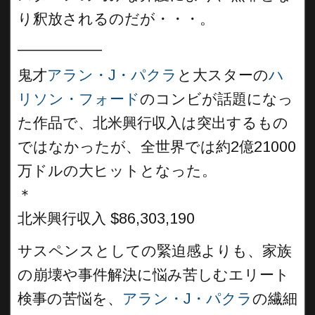
り釈放されるのだが・・・。
__________
鬼才
アラン・J・パクラ
と大スターの
ハ
リソン・フォード
のコンビが話題になっ
た作品で、北米興行収入は突出するもの
ではなかったが、全世界では約2億21000
万ドルの大ヒットとなった。
＊
北米興行収入 $86,303,190
サスペンスとしての緊迫感よりも、家族
の崩壊や事件解決に悩み苦しむエリート
検事の苦悩を、
アラン・J・パクラ
の繊細