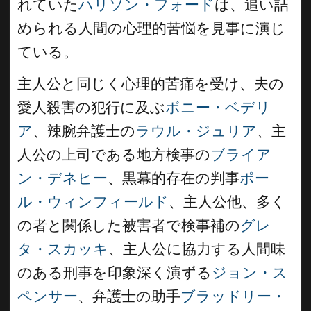
れていた
ハリソン・フォード
は、追い詰
められる人間の心理的苦悩を見事に演じ
ている。
主人公と同じく心理的苦痛を受け、夫の
愛人殺害の犯行に及ぶ
ボニー・ベデリ
ア
、辣腕弁護士の
ラウル・ジュリア
、主
人公の上司である地方検事の
ブライア
ン・デネヒー
、黒幕的存在の判事
ポー
ル・ウィンフィールド
、主人公他、多く
の者と関係した被害者で検事補の
グレ
タ・スカッキ
、主人公に協力する人間味
のある刑事を印象深く演ずる
ジョン・ス
ペンサー
、弁護士の助手
ブラッドリー・