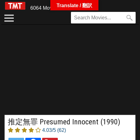
Translate / 翻訳
6064 Movies
推定無罪 Presumed Innocent (1990)
4.03/5
(62)