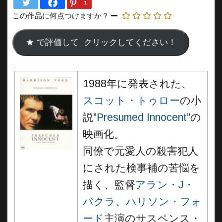
1
この作品に何点つけますか？
1988年に発表された、
スコット・トゥロー
の小
説”
Presumed Innocent
”の
映画化。
同僚で元愛人の殺害犯人
にされた検事補の苦悩を
描く、監督
アラン・J・
パクラ
、
ハリソン・フォ
ード
主演のサスペンス・