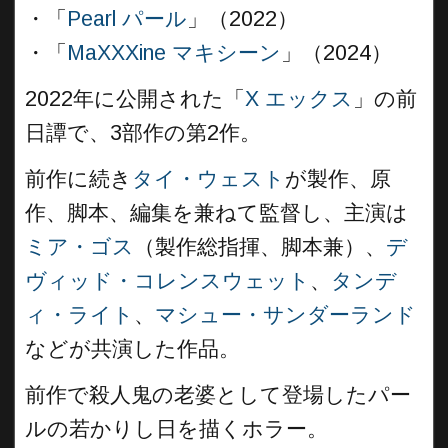
・「
Pearl パール
」（2022）
・「
MaXXXine マキシーン
」（2024）
2022年に公開された「
X エックス
」の前
日譚で、3部作の第2作。
前作に続き
タイ・ウェスト
が製作、原
作、脚本、編集を兼ねて監督し、主演は
ミア・ゴス
（製作総指揮、脚本兼）、
デ
ヴィッド・コレンスウェット
、
タンデ
ィ・ライト
、
マシュー・サンダーランド
などが共演した作品。
前作で殺人鬼の老婆として登場したパー
ルの若かりし日を描くホラー。