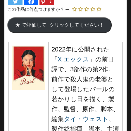
2
この作品に何点つけますか？
2022年に公開された
「
X エックス
」の前日
譚で、3部作の第2作。
前作で殺人鬼の老婆と
して登場したパールの
若かりし日を描く、製
作、監督、原作、脚本、
編集
タイ・ウェスト
、
製作総指揮、脚本、主演