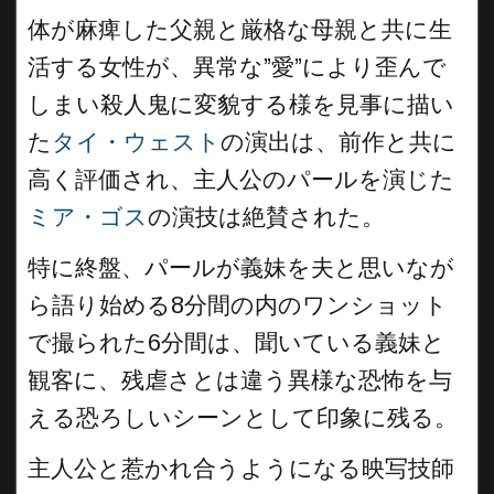
体が麻痺した父親と厳格な母親と共に生
活する女性が、異常な”愛”により歪んで
しまい殺人鬼に変貌する様を見事に描い
た
タイ・ウェスト
の演出は、前作と共に
高く評価され、主人公のパールを演じた
ミア・ゴス
の演技は絶賛された。
特に終盤、パールが義妹を夫と思いなが
ら語り始める8分間の内のワンショット
で撮られた6分間は、聞いている義妹と
観客に、残虐さとは違う異様な恐怖を与
える恐ろしいシーンとして印象に残る。
主人公と惹かれ合うようになる映写技師