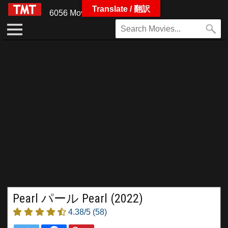
Translate / 翻訳
6056 Movies
Pearl パール Pearl (2022)
4.38/5
(58)