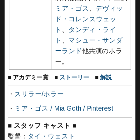
ミア・ゴス
、
デヴィッ
ド・コレンスウェッ
ト
、
タンディ・ライ
ト
、
マシュー・サンダ
ーランド
他共演のホラ
ー。
■
アカデミー賞
■
ストーリー
■
解説
・
スリラー/ホラー
・
ミア・ゴス / Mia Goth / Pinterest
■
スタッフ キャスト
■
監督：
タイ・ウェスト