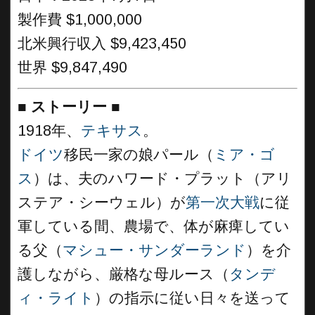
製作費 $1,000,000
北米興行収入 $9,423,450
世界 $9,847,490
■
ストーリー
■
1918年、
テキサス
。
ドイツ
移民一家の娘パール（
ミア・ゴ
ス
）は、夫のハワード・プラット（アリ
ステア・シーウェル）が
第一次大戦
に従
軍している間、農場で、体が麻痺してい
る父（
マシュー・サンダーランド
）を介
護しながら、厳格な母ルース（
タンデ
ィ・ライト
）の指示に従い日々を送って