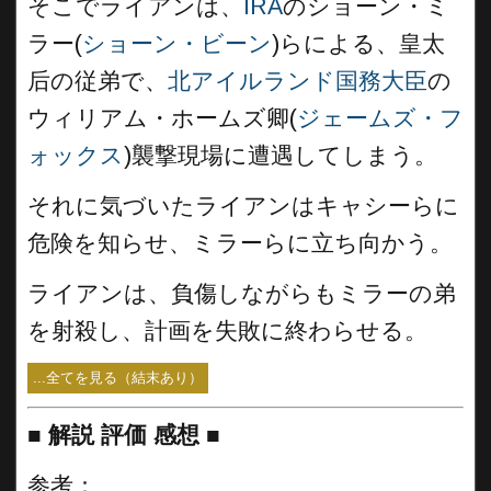
そこでライアンは、
IRA
のショーン・ミ
ラー(
ショーン・ビーン
)らによる、皇太
后の従弟で、
北アイルランド国務大臣
の
ウィリアム・ホームズ卿(
ジェームズ・フ
ォックス
)襲撃現場に遭遇してしまう。
それに気づいたライアンはキャシーらに
危険を知らせ、ミラーらに立ち向かう。
ライアンは、負傷しながらもミラーの弟
を射殺し、計画を失敗に終わらせる。
...全てを見る（結末あり）
■
解説 評価 感想 ■
参考：