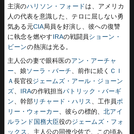
主演の
ハリソン・フォード
は、アメリカ
人の代表を意識した、テロに屈しない勇
気ある元
CIA
局員を好演し、彼への復讐
に執念を燃やす
IRA
の戦闘員
ショーン・
ビーン
の熱演は光る。
主人公の妻で眼科医の
アン・アーチャ
ー
、娘
ソーラ・バーチ
、前作に続く
ＣＩ
Ａ
長官役
ジェームズ・アール・ジョーン
ズ
、
IRA
の作戦担当
パトリック・バーギ
ン
、幹部
リチャード・ハリス
、工作員
ポ
リー・ウォーカー
、彼らの標的、
北アイ
ルランド国務大臣
役の
ジェームズ・フォ
ックス
、主人公の同僚少佐で、この頃あ