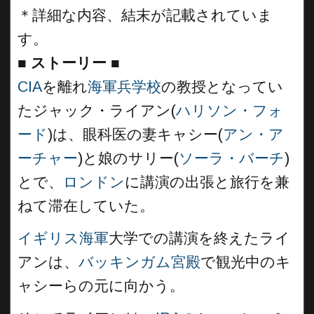
＊詳細な内容、結末が記載されていま
す。
■
ストーリー ■
CIA
を離れ
海軍兵学校
の教授となってい
たジャック・ライアン(
ハリソン・フォ
ード
)は、眼科医の妻キャシー(
アン・ア
ーチャー
)と娘のサリー(
ソーラ・バーチ
)
とで、
ロンドン
に講演の出張と旅行を兼
ねて滞在していた。
イギリス海軍
大学での講演を終えたライ
アンは、
バッキンガム宮殿
で観光中のキ
ャシーらの元に向かう。