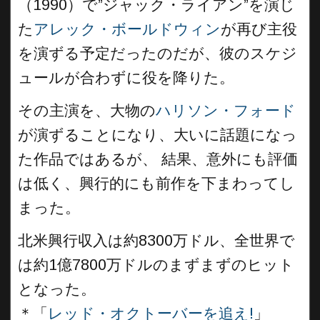
（1990）で”ジャック・ライアン”を演じ
た
アレック・ボールドウィン
が再び主役
を演ずる予定だったのだが、彼のスケジ
ュールが合わずに役を降りた。
その主演を、大物の
ハリソン・フォード
が演ずることになり、大いに話題になっ
た作品ではあるが、 結果、意外にも評価
は低く、興行的にも前作を下まわってし
まった。
北米興行収入は約8300万ドル、全世界で
は約1億7800万ドルのまずまずのヒット
となった。
＊
「
レッド・オクトーバーを追え!
」