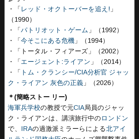
・「
レッド・オクトーバーを追え!
」
（1990）
・「
パトリオット・ゲーム
」（1992）
・「
今そこにある危機
」（1994）
・「トータル・フィアーズ」（2002）
・「
エージェント:ライアン
」（2014）
・「
トム・クランシー/CIA分析官 ジャッ
ク・ライアン 灰色の正義
」（2026）
＊(簡略ストー リー)
海軍兵学校
の教授で元
CIA
局員のジャッ
ク・ライアンは、講演旅行中の
ロンドン
で、
IRA
の過激派ミラーらによる
北アイ