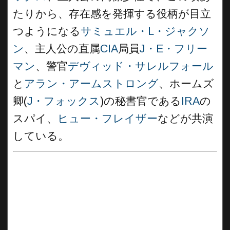
たりから、存在感を発揮する役柄が目立
つようになる
サミュエル・L・ジャクソ
ン
、主人公の直属
CIA
局員
J・E・フリー
マン
、警官
デヴィッド・サレルフォール
と
アラン・アームストロング
、ホームズ
卿(
J・フォックス
)の秘書官である
IRA
の
スパイ、
ヒュー・フレイザー
などが共演
している。