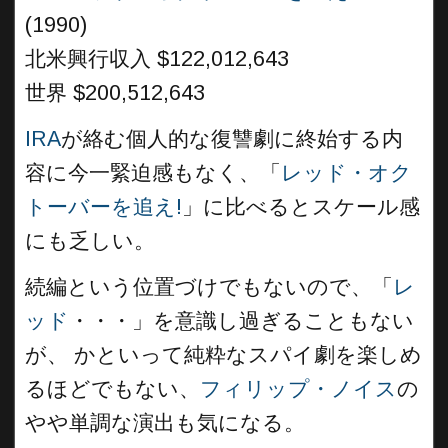
(1990)
北米興行収入 $122,012,643
世界 $200,512,643
IRA
が絡む個人的な復讐劇に終始する内
容に今一緊迫感もなく、「
レッド・オク
トーバーを追え!
」に比べるとスケール感
にも乏しい。
続編という位置づけでもないので、「
レ
ッド
・・・」を意識し過ぎることもない
が、 かといって純粋なスパイ劇を楽しめ
るほどでもない、
フィリップ・ノイス
の
やや単調な演出も気になる。