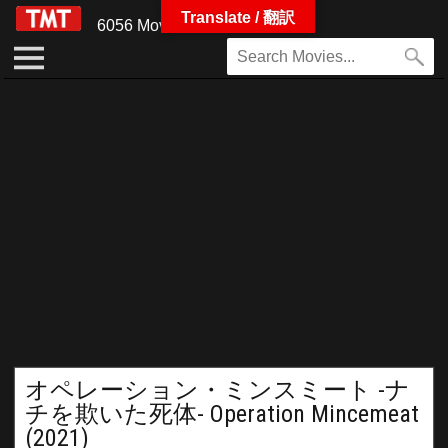
Translate / 翻訳
6056 Movies
オペレーション・ミンスミート -ナ
チを欺いた死体- Operation Mincemeat
(2021)