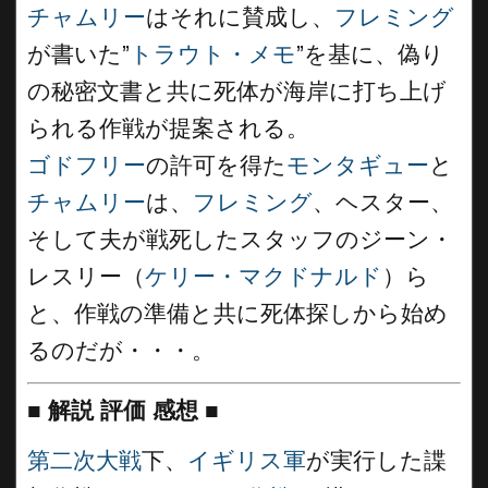
チャムリー
はそれに賛成し、
フレミング
が書いた”
トラウト・メモ
”を基に、偽り
の秘密文書と共に死体が海岸に打ち上げ
られる作戦が提案される。
ゴドフリー
の許可を得た
モンタギュー
と
チャムリー
は、
フレミング
、ヘスター、
そして夫が戦死したスタッフのジーン・
レスリー（
ケリー・マクドナルド
）ら
と、作戦の準備と共に死体探しから始め
るのだが・・・。
■
解説 評価 感想
■
第二次大戦
下、
イギリス軍
が実行した諜