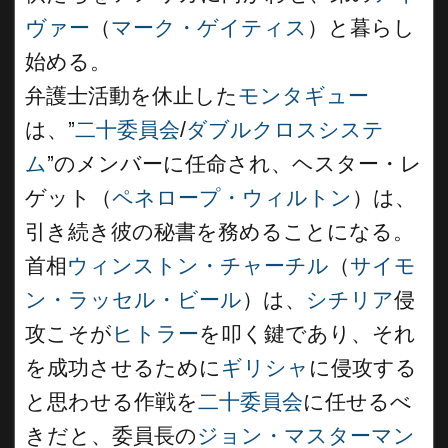
ヴァー
（
マーク・ゲイティス
）と暮らし
始める。
弁護士活動を休止した
モンタギュー
は、”
二十委員会
/
ダブルクロスシステ
ム
”のメンバーに任命され、ヘスター・レ
ゲット（
ペネロープ・ウィルトン
）は、
引き続き彼の秘書を務めることになる。
首相
ウィンストン・チャーチル
（
サイモ
ン・ラッセル・ビール
）は、
シチリア
侵
攻こそが
ヒトラー
を叩く鍵であり、それ
を成功させるために
ギリシャ
に侵攻する
と思わせる作戦を
二十委員会
に任せるべ
きだと、委員長の
ジョン・マスターマン