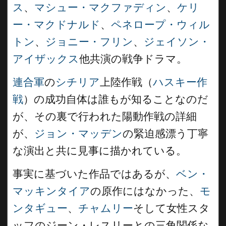
ス
、
マシュー・マクファディン
、
ケリ
ー・マクドナルド
、
ペネロープ・ウィル
トン
、
ジョニー・フリン
、
ジェイソン・
アイザックス
他共演の戦争ドラマ。
連合軍
の
シチリア
上陸作戦（
ハスキー作
戦
）の成功自体は誰もが知ることなのだ
が、その裏で行われた陽動作戦の詳細
が、
ジョン・マッデン
の緊迫感漂う丁寧
な演出と共に見事に描かれている。
事実に基づいた作品ではあるが、
ベン・
マッキンタイア
の原作にはなかった、
モ
ンタギュー
、
チャムリー
そして女性スタ
ッフのジーン・レスリーとの三角関係な