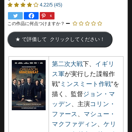
4.22/5
(45)
6
この作品に何点つけますか？
第二次大戦
下、
イギリ
ス軍
が実行した諜報作
戦”
ミンスミート作戦
”を
描く、監督
ジョン・マ
ッデン
、主演
コリン・
ファース
、
マシュー・
マクファディン
、
ケリ