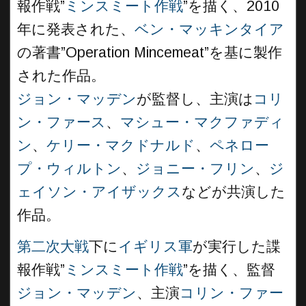
報作戦”
ミンスミート作戦
”を描く、2010
年に発表された、
ベン・マッキンタイア
の著書”Operation Mincemeat”を基に製作
された作品。
ジョン・マッデン
が監督し、主演は
コリ
ン・ファース
、
マシュー・マクファディ
ン
、
ケリー・マクドナルド
、
ペネロー
プ・ウィルトン
、
ジョニー・フリン
、
ジ
ェイソン・アイザックス
などが共演した
作品。
第二次大戦
下に
イギリス軍
が実行した諜
報作戦”
ミンスミート作戦
”を描く、監督
ジョン・マッデン
、主演
コリン・ファー