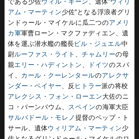
である少佐
ウィル・キーン
、遺体”
ウィリ
アム・マーティン
少佐”となる浮浪者グリ
ンドゥール・マイケルに瓜二つの
アメリ
カ軍
軍曹ローン・マクファディエン、遺
体を運ぶ潜水艦の艦長
ビル・ジュエル
中
尉
ルーファス・ライト
、
チャムリー
の母
親
エリー・ハディントン
、
ドイツ
のスパ
イ、
カール・クーレンタール
の
アレクサ
ンダー・ベイヤー
、反
ヒトラー
派の将校
アレクシス・フォン・ローエン
大佐のニ
コ・バーンバウム、
スペイン
の海軍大臣
サルバドール・モレノ
提督のペップ・ト
サール、遺体
ウィリアム・マーティン
少
佐となるグリンドゥール・マイケルのロ