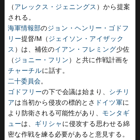
（
アレックス・ジェニングス
）から提案
される。
海軍情報部
の
ジョン・ヘンリー・ゴドフ
リー
提督/M（
ジェイソン・アイザック
ス
）は、補佐の
イアン・フレミング
少佐
（
ジョニー・フリン
）と共に作戦計画を
チャーチル
に話す。
二十委員会
。
ゴドフリー
の下で会議は始まり、
シチリ
ア
は当初から侵攻の標的とさ
ドイツ軍
に
より防衛される可能性があり、
モンタギ
ュー
は、
ギリシャ
に侵攻する思わせる綿
密な作戦を練る必要があると意見する。