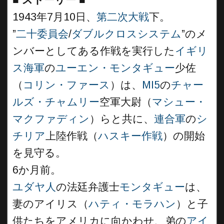
1943年7月10日、
第二次大戦
下。
”
二十委員会
/
ダブルクロスシステム
”のメ
ンバーとしてある作戦を実行した
イギリ
ス海軍
の
ユーエン・モンタギュー
少佐
（
コリン・ファース
）は、
MI5
の
チャー
ルズ・チャムリー
空軍大尉（
マシュー・
マクファディン
）らと共に、
連合軍
の
シ
チリア
上陸作戦（
ハスキー作戦
）の開始
を見守る。
6か月前。
ユダヤ人
の法廷弁護士
モンタギュー
は、
妻のアイリス（
ハティ・モラハン
）と子
供たちをアメリカに向かわせ、弟の
アイ