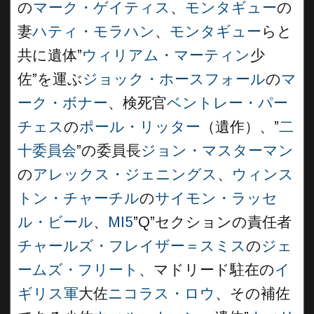
の
マーク・ゲイティス
、
モンタギュー
の
妻
ハティ・モラハン
、
モンタギュー
らと
共に遺体”
ウィリアム・マーティン
少
佐”を運ぶ
ジョック・ホースフォール
の
マ
ーク・ボナー
、検死官
ベントレー・パー
チェス
の
ポール・リッター
（遺作）、”
二
十委員会
”の委員長
ジョン・マスターマン
の
アレックス・ジェニングス
、
ウィンス
トン・チャーチル
の
サイモン・ラッセ
ル・ビール
、
MI5
”Q”セクションの責任者
チャールズ・フレイザー＝スミス
の
ジェ
ームズ・フリート
、マドリード駐在の
イ
ギリス軍
大佐
ニコラス・ロウ
、その補佐