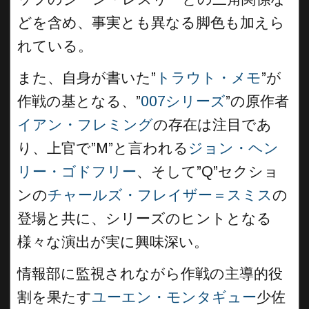
どを含め、事実とも異なる脚色も加えら
れている。
また、自身が書いた”
トラウト・メモ
”が
作戦の基となる、”
007シリーズ
”の原作者
イアン・フレミング
の存在は注目であ
り、上官で”M”と言われる
ジョン・ヘン
リー・ゴドフリー
、そして”Q”セクショ
ンの
チャールズ・フレイザー＝スミス
の
登場と共に、シリーズのヒントとなる
様々な演出が実に興味深い。
情報部に監視されながら作戦の主導的役
割を果たす
ユーエン・モンタギュー
少佐