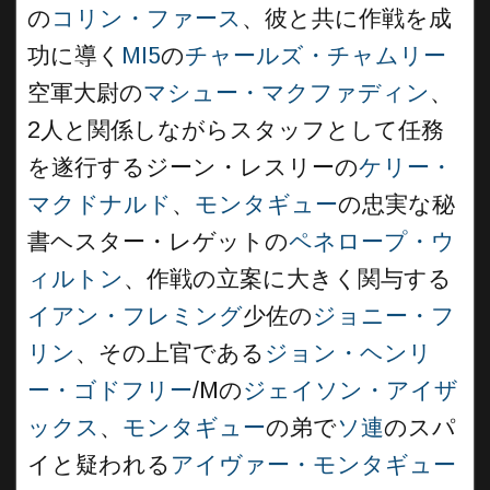
の
コリン・ファース
、彼と共に作戦を成
功に導く
MI5
の
チャールズ・チャムリー
空軍大尉の
マシュー・マクファディン
、
2人と関係しながらスタッフとして任務
を遂行するジーン・レスリーの
ケリー・
マクドナルド
、
モンタギュー
の忠実な秘
書ヘスター・レゲットの
ペネロープ・ウ
ィルトン
、作戦の立案に大きく関与する
イアン・フレミング
少佐の
ジョニー・フ
リン
、その上官である
ジョン・ヘンリ
ー・ゴドフリー
/Mの
ジェイソン・アイザ
ックス
、
モンタギュー
の弟で
ソ連
のスパ
イと疑われる
アイヴァー・モンタギュー