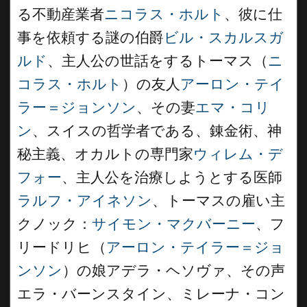
る不動産業者
ニコラス・ホルト
、彼に仕
事を依頼する謎の伯爵
ビル・スカルスガ
ルド
、主人公の世話をするトーマス（
ニ
コラス・ホルト
）の友人
アーロン・テイ
ラー＝ジョンソン
、その妻
エマ・コリ
ン
、スイスの哲学者である、錬金術、神
秘主義、オカルトの専門家
ウィレム・デ
フォー
、主人公を治療しようとする医師
ラルフ・アイネソン
、トーマスの雇い主
クノック：
サイモン・マクバーニー
、フ
リードリヒ（
アーロン・テイラー＝ジョ
ンソン
）の娘アデラ・ヘソヴァ、その声
エラ・バーンスタイン、ミレーナ・コン