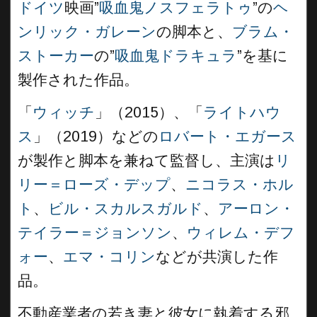
ドイツ
映画”
吸血鬼ノスフェラトゥ
”の
ヘ
ンリック・ガレーン
の脚本と、
ブラム・
ストーカー
の”
吸血鬼ドラキュラ
”を基に
製作された作品。
「
ウィッチ
」（2015）、「
ライトハウ
ス
」（2019）などの
ロバート・エガース
が製作と脚本を兼ねて監督し、主演は
リ
リー＝ローズ・デップ
、
ニコラス・ホル
ト
、
ビル・スカルスガルド
、
アーロン・
テイラー＝ジョンソン
、
ウィレム・デフ
ォー
、
エマ・コリン
などが共演した作
品。
不動産業者の若き妻と彼女に執着する邪