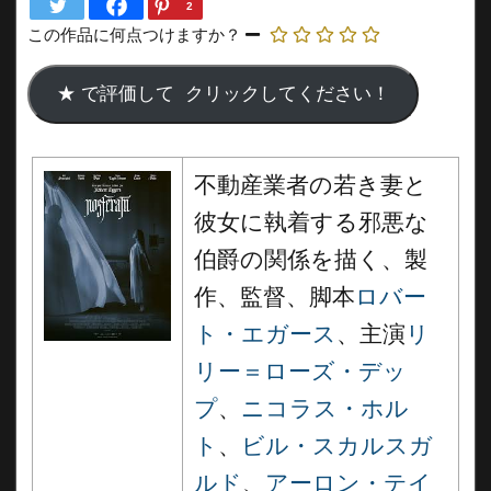
2
この作品に何点つけますか？
不動産業者の若き妻と
彼女に執着する邪悪な
伯爵の関係を描く、製
作、監督、脚本
ロバー
ト・エガース
、主演
リ
リー＝ローズ・デッ
プ
、
ニコラス・ホル
ト
、
ビル・スカルスガ
ルド
、
アーロン・テイ