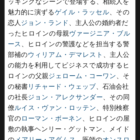
ッキングなシーンで登場する、相続人を
魅力的に演ずる
ゲイル・ラッセル
、その
恋人
ジョン・ランド
、主人公の婚約者だ
ったヒロインの母親
ヴァージニア・ブル
ース
、ヒロインの警護などを担当する警
部補の
ウィリアム・デマレスト
、主人公
の能力を利用してビジネスで成功するヒ
ロインの父親
ジェローム・コーワン
、そ
の秘書
リチャード・ウェッブ
、石油会社
の社長
ジョン・アレクサンダー
、その同
僚
ルイス・ヴァン・ロッテン
、特別検察
官の
ローマン・ボーネン
、ヒロインの屋
敷の執事ヘンリー・グットマン、メイド
の
メアリー・アダムス
、医師の
オンスロ