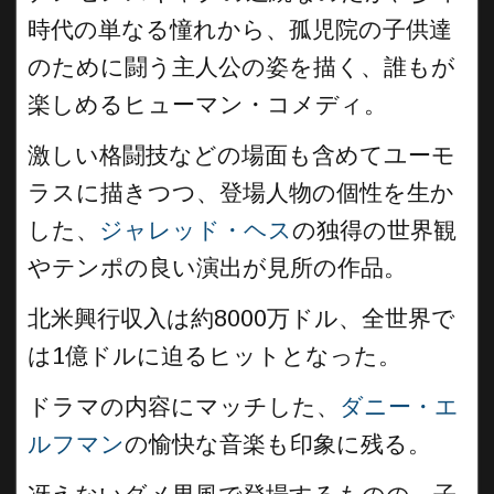
時代の単なる憧れから、孤児院の子供達
のために闘う主人公の姿を描く、誰もが
楽しめるヒューマン・コメディ。
激しい格闘技などの場面も含めてユーモ
ラスに描きつつ、登場人物の個性を生か
した、
ジャレッド・ヘス
の独得の世界観
やテンポの良い演出が見所の作品。
北米興行収入は約8000万ドル、全世界で
は1億ドルに迫るヒットとなった。
ドラマの内容にマッチした、
ダニー・エ
ルフマン
の愉快な音楽も印象に残る。