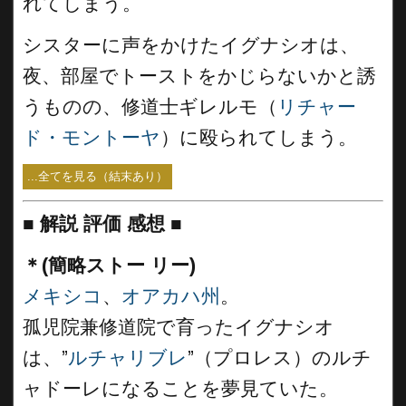
れてしまう。
シスターに声をかけたイグナシオは、
夜、部屋でトーストをかじらないかと誘
うものの、修道士ギレルモ（
リチャー
ド・モントーヤ
）に殴られてしまう。
...全てを見る（結末あり）
■
解説 評価 感想
■
＊(簡略ストー リー)
メキシコ
、
オアカハ州
。
孤児院兼修道院で育ったイグナシオ
は、”
ルチャリブレ
”（プロレス）のルチ
ャドーレになることを夢見ていた。