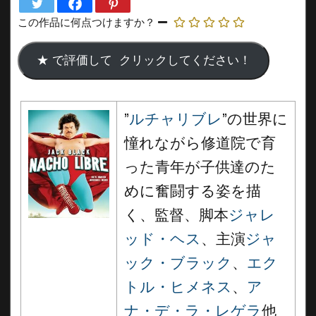
この作品に何点つけますか？
”
ルチャリブレ
”の世界に
憧れながら修道院で育
った青年が子供達のた
めに奮闘する姿を描
く、監督、脚本
ジャレ
ッド・ヘス
、主演
ジャ
ック・ブラック
、
エク
トル・ヒメネス
、
ア
ナ・デ・ラ・レゲラ
他