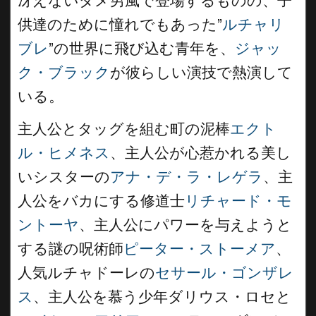
冴えないダメ男風で登場するものの、子
供達のために憧れでもあった”
ルチャリ
ブレ
”の世界に飛び込む青年を、
ジャッ
ク・ブラック
が彼らしい演技で熱演して
いる。
主人公とタッグを組む町の泥棒
エクト
ル・ヒメネス
、主人公が心惹かれる美し
いシスターの
アナ・デ・ラ・レゲラ
、主
人公をバカにする修道士
リチャード・モ
ントーヤ
、主人公にパワーを与えようと
する謎の呪術師
ピーター・ストーメア
、
人気ルチャドーレの
セサール・ゴンザレ
ス
、主人公を慕う少年ダリウス・ロセと