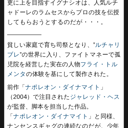
更に上を目指すイグナシオは、人気ルチ
ャドーレのラムセスからプロの技を伝授
してもらおうとするのだが・・・。
__________
貧しい家庭で育ち司祭となり、”
ルチャリ
ブレ
”の世界に入り、ファイトマネーで孤
児院を経営した実在の人物
フライ・トル
メンタ
の体験を基にして製作された。
前作「
ナポレオン・ダイナマイト
」
（2004）で注目された
ジャレッド・ヘス
が監督、脚本を担当した作品。
「
ナポレオン・ダイナマイト
」と同様、
ナンセンスギャグの連続なのだが、少年