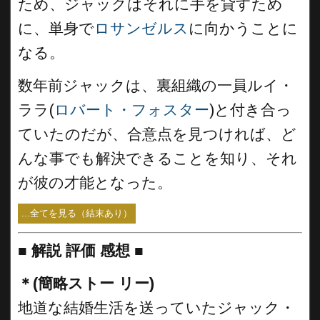
ため、ジャックはそれに手を貸すため
に、単身で
ロサンゼルス
に向かうことに
なる。
数年前ジャックは、裏組織の一員ルイ・
ララ(
ロバート・フォスター
)と付き合っ
ていたのだが、合意点を見つければ、ど
んな事でも解決できることを知り、それ
が彼の才能となった。
...全てを見る（結末あり）
■
解説 評価 感想 ■
＊(簡略ストー リー)
地道な結婚生活を送っていたジャック・