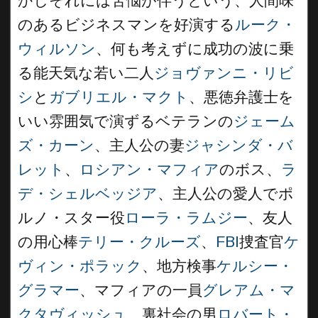
かしそれには苦悩が伴うという、人間味
のあるビジネスマンを好演する
ルーク・
ウィルソン
、何も考えずに成功の波に乗
る能天気な若い二人
ジョヴァンニ・リビ
シ
と
ガブリエル・マクト
、悪徳弁護士を
いい雰囲気で演ずるベテランの
ジェーム
ズ・カーン
、主人公の妻
ジャシンダ・バ
レット
、
ロシアン・マフィア
のボス、
ラ
デ・シェルベッジア
、主人公の愛人でポ
ルノ・スター役
ローラ・ラムジー
、友人
の用心棒
テリー・クルーズ
、
FBI
捜査官
ケ
ヴィン・ポラック
、地方検事
ケルシー・
グラマー
、マフィアの一員
グレアム・マ
クタヴィッシュ
、裏社会の男
ロバート・