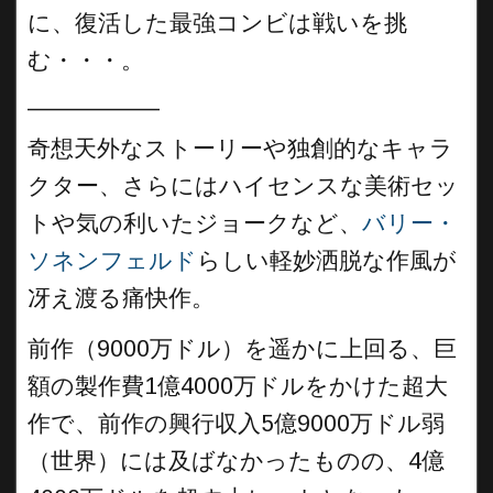
に、復活した最強コンビは戦いを挑
む・・・。
__________
奇想天外なストーリーや独創的なキャラ
クター、さらにはハイセンスな美術セッ
トや気の利いたジョークなど、
バリー・
ソネンフェルド
らしい軽妙洒脱な作風が
冴え渡る痛快作。
前作（9000万ドル）を遥かに上回る、巨
額の製作費1億4000万ドルをかけた超大
作で、前作の興行収入5億9000万ドル弱
（世界）には及ばなかったものの、4億