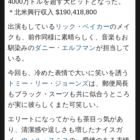
4000万ドルを超す大ヒットとなった。
＊
北米興行収入 $190,418,800
出演もしている
リック・ベイカー
のメイ
クも、前作同様に素晴らしく、音楽もお
馴染みの
ダニー・エルフマン
が担当して
いる。
今回も、冷めた表情で大いに笑いを誘う
トミー・リー・ジョーンズ
は、郵便局長
もブラック・スーツも共に似合うところ
が実に彼らしくまた可笑しい。
エリートになってからも茶目っ気があ
り、清潔感や逞しさも増したナイスガ