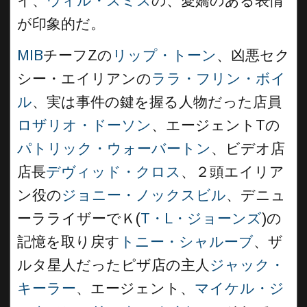
イ、
ウィル・スミス
の、愛嬌のある表情
が印象的だ。
MIB
チーフZの
リップ・トーン
、凶悪セク
シー・エイリアンの
ララ・フリン・ボイ
ル
、実は事件の鍵を握る人物だった店員
ロザリオ・ドーソン
、エージェントTの
パトリック・ウォーバートン
、ビデオ店
店長
デヴィッド・クロス
、２頭エイリア
ン役の
ジョニー・ノックスビル
、デニュ
ーラライザーでＫ(
T・L・ジョーンズ
)の
記憶を取り戻す
トニー・シャルーブ
、ザ
ルタ星人だったピザ店の主人
ジャック・
キーラー
、エージェント、
マイケル・ジ