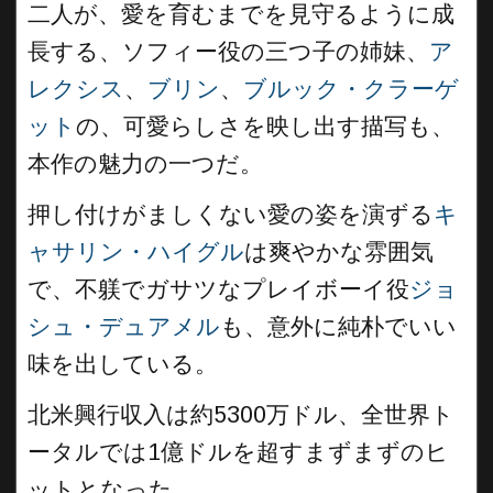
二人が、愛を育むまでを見守るように成
長する、ソフィー役の三つ子の姉妹、
ア
レクシス
、
ブリン
、
ブルック・クラーゲ
ット
の、可愛らしさを映し出す描写も、
本作の魅力の一つだ。
押し付けがましくない愛の姿を演ずる
キ
ャサリン・ハイグル
は爽やかな雰囲気
で、不躾でガサツなプレイボーイ役
ジョ
シュ・デュアメル
も、意外に純朴でいい
味を出している。
北米興行収入は約5300万ドル、全世界ト
ータルでは1億ドルを超すまずまずのヒ
ットとなった。