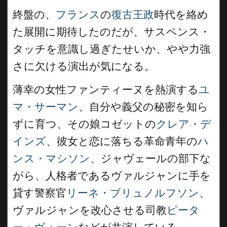
終盤の、
フランス
の
復古王政
時代を絡め
た展開に期待したのだが、サスペンス・
タッチを意識し過ぎたせいか、やや力強
さに欠ける演出が気になる。
薄幸の女性ファンティーヌを熱演する
ユ
マ・サーマン
、自分や義父の秘密を知ら
ずに育つ、その娘コゼットの
クレア・デ
インズ
、彼女と恋に落ちる革命青年の
ハ
ンス・マシソン
、ジャヴェールの部下な
がら、人格者であるヴァルジャンに手を
貸す警察官
リーネ・ブリュノルフソン
、
ヴァルジャンを改心させる司教
ピータ