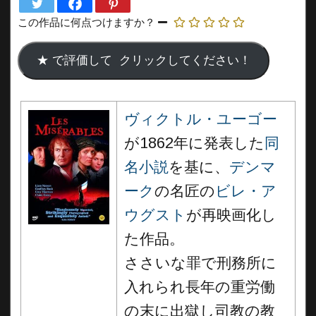
この作品に何点つけますか？
ヴィクトル・ユーゴー
が1862
年に発表した
同
名小説
を基に、
デンマ
ーク
の名匠の
ビレ・ア
ウグスト
が再映画化し
た作品。
ささいな罪で刑務所に
入れられ長年の重労働
の末に出獄し司教の教