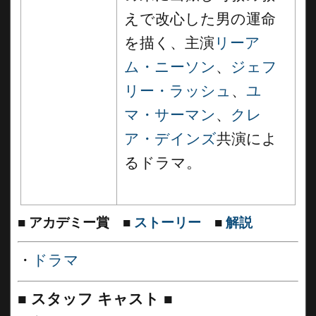
えで改心した男の運命
を描く、主演
リーア
ム・ニーソン
、
ジェフ
リー・ラッシュ
、
ユ
マ・サーマン
、
クレ
ア・デインズ
共演によ
るドラマ。
■
アカデミー賞
■
ストーリー
■
解説
・
ドラマ
■
スタッフ キャスト ■