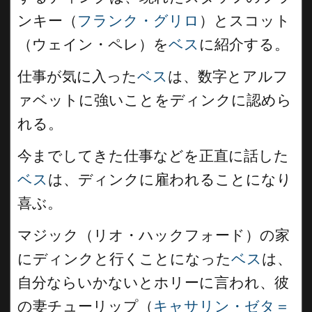
ンキー（
フランク・グリロ
）とスコット
（ウェイン・ペレ）を
ベス
に紹介する。
仕事が気に入った
ベス
は、数字とアルフ
ァベットに強いことをディンクに認めら
れる。
今までしてきた仕事などを正直に話した
ベス
は、ディンクに雇われることになり
喜ぶ。
マジック（リオ・ハックフォード）の家
にディンクと行くことになった
ベス
は、
自分ならいかないとホリーに言われ、彼
の妻チューリップ（
キャサリン・ゼタ＝