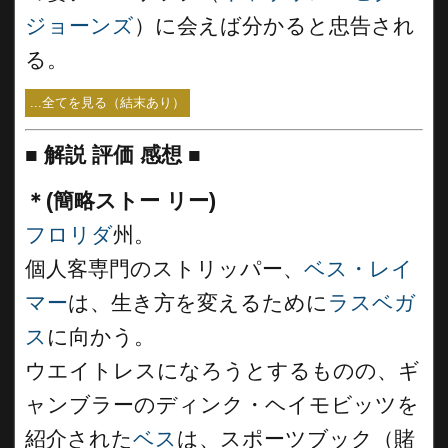
ジョーンズ
）に会えば分かると忠告され
る。
...全てを見る（結末あり）
■
解説 評価 感想
■
＊(簡略ストー リー)
フロリダ
州。
個人客専門のストリッパー、
ベス・レイ
マー
は、生き方を変えるために
ラスベガ
ス
に向かう。
ウエイトレスになろうとするものの、ギ
ャンブラーのディンク・ヘイモビッツを
紹介された
ベス
は、スポーツブック（賭