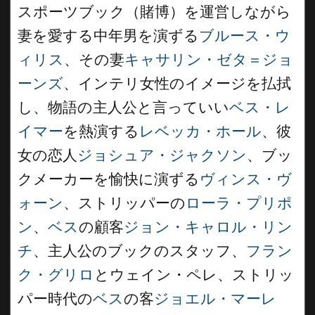
スポーツブック（賭博）を運営しながら
妻を愛する中年男を演ずる
ブルース・ウ
ィリス
、その妻
キャサリン・ゼタ＝ジョ
ーンズ
、インテリ女性のイメージを払拭
し、物語の主人公と言っていい
ベス・レ
イマー
を熱演する
レベッカ・ホール
、彼
女の恋人
ジョシュア・ジャクソン
、ブッ
クメーカーを愉快に演ずる
ヴィンス・ヴ
ォーン
、ストリッパーの
ローラ・プリポ
ン
、
ベス
の顧客
ジョン・キャロル・リン
チ
、主人公のブックのスタッフ、
フラン
ク・グリロ
とウェイン・ペレ、ストリッ
パー時代の
ベス
の客
ジョエル・マーレ