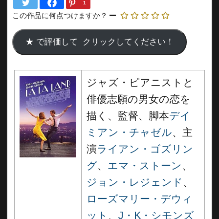
1
この作品に何点つけますか？
ジャズ・ピアニストと
俳優志願の男女の恋を
描く、監督、脚本
デイ
ミアン・チャゼル
、主
演
ライアン・ゴズリン
グ
、
エマ・ストーン
、
ジョン・レジェンド
、
ローズマリー・デウィ
ット
、
J・K・シモンズ