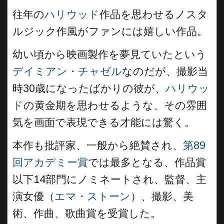
往年の
ハリウッド
作品を思わせるノスタ
ルジック作風がファンには嬉しい作品。
幼い頃から映画製作を夢見ていたという
デイミアン・チャゼル
なのだが、撮影当
時30歳になったばかりの彼が、
ハリウッ
ド
の黄金期を思わせるような、その雰囲
気を画面で表現できる才能には驚く。
本作も批評家、一般から絶賛され、
第89
回アカデミー賞
では最多となる、作品賞
以下14部門にノミネートされ、監督、主
演女優（
エマ・ストーン
）、撮影、美
術、作曲、歌曲賞を受賞した。