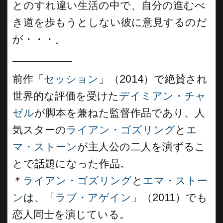
とのすれ違い生活の中で、自分の進むべ
き道を歩もうとしない彼に意見するのだ
が・・・。
__________
前作「
セッション
」（2014）で絶賛され
世界的な評価を受けた
デイミアン・チャ
ゼル
が脚本を兼ねた監督作品であり、人
気スターの
ライアン・ゴズリング
と
エ
マ・ストーン
が主人公の二人を演ずるこ
とで話題になった作品。
＊
ライアン・ゴズリング
と
エマ・ストー
ン
は、「
ラブ・アゲイン
」（2011）でも
恋人同士を演じている。