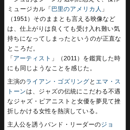
ミュージカル「
巴里のアメリカ人
」
（1951）そのままとも言える映像など
は、仕上がりは良くても受け入れ難い気
持ちになってしまったというのが正直な
ところだ。
「
アーティスト
」（2011）を鑑賞した時
にも同じようなことを感じた。
主演の
ライアン・ゴズリング
と
エマ・ス
トーン
は、ジャズの伝統にこだわる不遇
なジャズ・ピアニストと女優を夢見て挫
折しかける女性を熱演している。
主人公を誘うバンド・リーダーの
ジョ