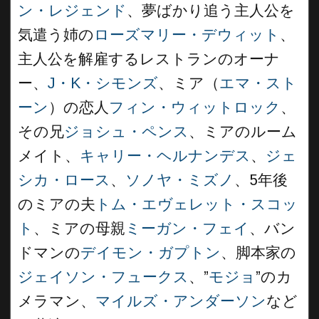
ン・レジェンド
、夢ばかり追う主人公を
気遣う姉の
ローズマリー・デウィット
、
主人公を解雇するレストランのオーナ
ー、
J・K・シモンズ
、ミア（
エマ・スト
ーン
）の恋人
フィン・ウィットロック
、
その兄
ジョシュ・ペンス
、ミアのルーム
メイト、
キャリー・ヘルナンデス
、
ジェ
シカ・ロース
、
ソノヤ・ミズノ
、5年後
のミアの夫
トム・エヴェレット・スコッ
ト
、ミアの母親
ミーガン・フェイ
、バン
ドマンの
デイモン・ガプトン
、脚本家の
ジェイソン・フュークス
、”
モジョ
”のカ
メラマン、
マイルズ・アンダーソン
など