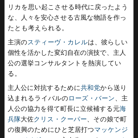
リカを思い起こさせる時代に戻ったよう
な、人々を安心させる古風な物語を作っ
たとも考えられる。
主演の
スティーヴ・カレル
は、彼らしい
個性を活かした変幻自在の演技で、主人
公の選挙コンサルタントを熱演してい
る。
主人公に対抗するために
共和党
から送り
込まれるライバルの
ローズ・バーン
、主
人公の協力を得て町長に立候補する元
海
兵隊
大佐
クリス・クーパー
、その娘で町
の復興のためにひと芝居打つ
マッケンジ