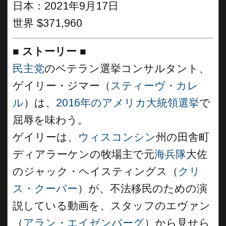
日本：2021年9月17日
世界 $371,960
■
ストーリー
■
民主党
のベテラン選挙コンサルタント、
ゲイリー・ジマー（
スティーヴ・カレ
ル
）は、
2016年のアメリカ大統領選挙
で
屈辱を味わう。
ゲイリーは、
ウィスコンシン
州の田舎町
ディアラーケンの牧場主で元
海兵隊
大佐
のジャック・ヘイスティングス（
クリ
ス・クーパー
）が、不法移民のための演
説している動画を、スタッフのエヴァン
（
アラン・エイゼンバーグ
）から見せら