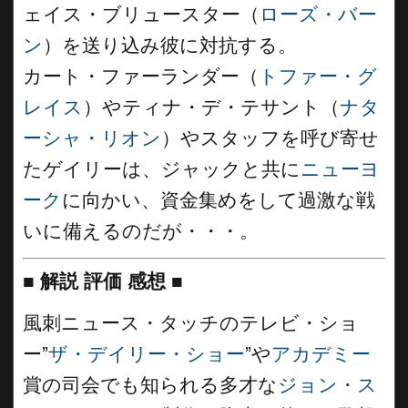
ェイス・ブリュースター（
ローズ・バー
ン
）を送り込み彼に対抗する。
カート・ファーランダー（
トファー・グ
レイス
）やティナ・デ・テサント（
ナタ
ーシャ・リオン
）やスタッフを呼び寄せ
たゲイリーは、ジャックと共に
ニューヨ
ーク
に向かい、資金集めをして過激な戦
いに備えるのだが・・・。
■
解説 評価 感想
■
風刺ニュース・タッチのテレビ・ショ
ー”
ザ・デイリー・ショー
”や
アカデミー
賞の司会でも知られる多才な
ジョン・ス