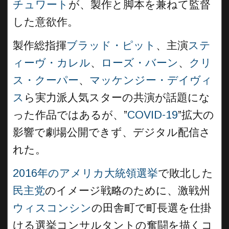
チュワート
が、製作と脚本を兼ねて監督
した意欲作。
製作総指揮
ブラッド・ピット
、主演
ステ
ィーヴ・カレル
、
ローズ・バーン
、
クリ
ス・クーパー
、
マッケンジー・デイヴィ
ス
ら実力派人気スターの共演が話題にな
った作品ではあるが、”
COVID-19
”拡大の
影響で劇場公開できず、デジタル配信さ
れた。
2016年のアメリカ大統領選挙
で敗北した
民主党
のイメージ戦略のために、激戦州
ウィスコンシン
の田舎町で町長選を仕掛
ける選挙コンサルタントの奮闘を描くコ