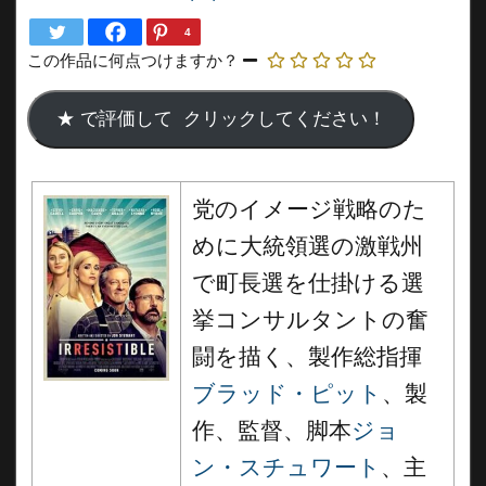
4
この作品に何点つけますか？
党のイメージ戦略のた
めに大統領選の激戦州
で町長選を仕掛ける選
挙コンサルタントの奮
闘を描く、製作総指揮
ブラッド・ピット
、製
作、監督、脚本
ジョ
ン・スチュワート
、主