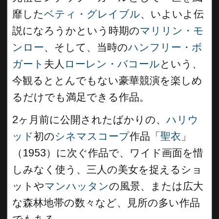
靡した
ベティ・グレイブル
、いよいよ伝
説になろうかという時期の
マリリン・モ
ンロー
、そして、当時の
ハンフリー・ボ
ガート
夫人
ローレン・バコール
という、
今観るととんでもない豪華競演を楽しめ
るだけでも満足できる作品。
2ヶ月前に公開されたばかりの、
ハリウ
ッド
初の
シネマスコープ
作品「
聖衣
」
（1953）に次ぐ作品で、ワイド画面を惜
しみなく使う、三人の美女を捉えるショ
ットや
マンハッタン
の風景、または広大
な森林地帯の数々など、見所の多い作品