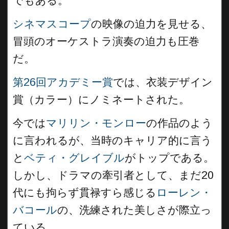
でもある。
シネマスコープ
の映像の迫力を見せる、
冒頭のオーケストラ演奏の迫力も圧巻
だ。
第26回アカデミー賞
では、衣装デザイン
賞（カラー）にノミネートされた。
今では
マリリン・モンロー
の作品のよう
に言われるが、当時のキャリア的に言う
と
ベティ・グレイブル
がトップである。
しかし、ドラマの牽引者として、まだ20
代にも拘らず貫禄すら感じる
ローレン・
バコール
の、洗練された美しさが際立っ
ている。