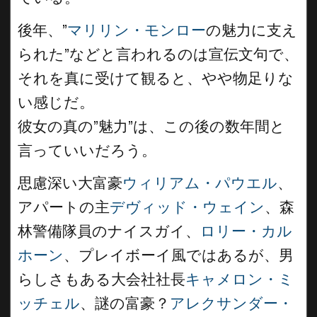
後年、”
マリリン・モンロー
の魅力に支え
られた”などと言われるのは宣伝文句で、
それを真に受けて観ると、やや物足りな
い感じだ。
彼女の真の”魅力”は、この後の数年間と
言っていいだろう。
思慮深い大富豪
ウィリアム・パウエル
、
アパートの主
デヴィッド・ウェイン
、森
林警備隊員のナイスガイ、
ロリー・カル
ホーン
、プレイボーイ風ではあるが、男
らしさもある大会社社長
キャメロン・ミ
ッチェル
、謎の富豪？
アレクサンダー・