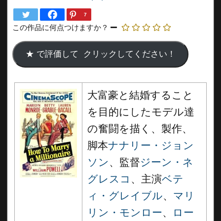
7
この作品に何点つけますか？
大富豪と結婚すること
を目的にしたモデル達
の奮闘を描く、製作、
脚本
ナナリー・ジョン
ソン
、監督
ジーン・ネ
グレスコ
、主演
ベテ
ィ・グレイブル
、
マリ
リン・モンロー
、
ロー