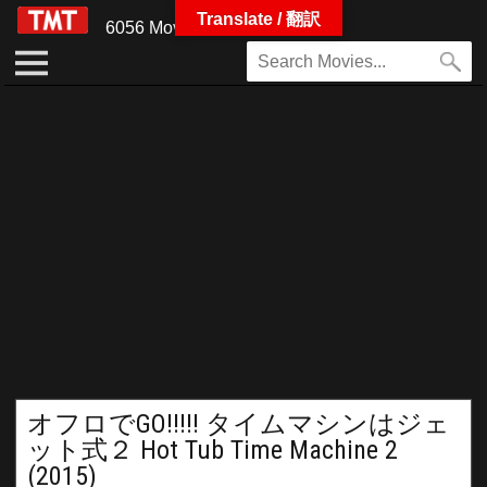
Translate / 翻訳
6056 Movies
オフロでGO!!!!! タイムマシンはジェ
ット式２ Hot Tub Time Machine 2
(2015)