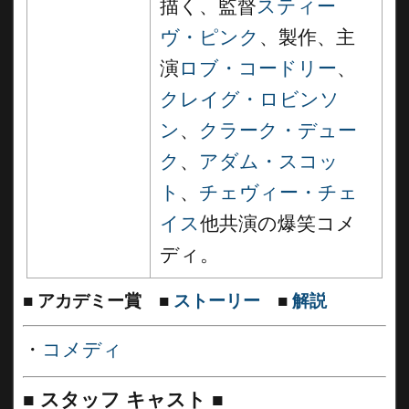
描く、監督
スティー
ヴ・ピンク
、製作、主
演
ロブ・コードリー
、
クレイグ・ロビンソ
ン
、
クラーク・デュー
ク
、
アダム・スコッ
ト
、
チェヴィー・チェ
イス
他共演の爆笑コメ
ディ。
■
アカデミー賞
■
ストーリー
■
解説
・
コメディ
■
スタッフ キャスト
■