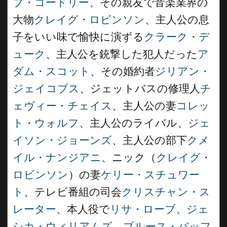
ブ・コードリー
、その親友で音楽業界の
大物
クレイグ・ロビンソン
、主人公の息
子をいい味で愉快に演ずる
クラーク・デ
ューク
、主人公を銃撃した犯人だった
ア
ダム・スコット
、その婚約者
ジリアン・
ジェイコブス
、ジェットバスの修理人
チ
ェヴィー・チェイス
、主人公の妻
コレッ
ト・ウォルフ
、主人公のライバル、
ジェ
イソン・ジョーンズ
、主人公の部下
クメ
イル・ナンジアニ
、ニック（
クレイグ・
ロビンソン
）の妻
ケリー・スチュワー
ト
、テレビ番組の司会
クリスチャン・ス
レーター
、本人役で
リサ・ローブ
、
ジェ
シカ・ウィリアムズ
、
ブルース・バッフ