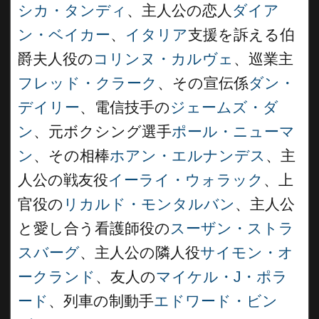
シカ・タンディ
、主人公の恋人
ダイア
ン・ベイカー
、
イタリア
支援を訴える伯
爵夫人役の
コリンヌ・カルヴェ
、巡業主
フレッド・クラーク
、その宣伝係
ダン・
デイリー
、電信技手の
ジェームズ・ダ
ン
、元ボクシング選手
ポール・ニューマ
ン
、その相棒
ホアン・エルナンデス
、主
人公の戦友役
イーライ・ウォラック
、上
官役の
リカルド・モンタルバン
、主人公
と愛し合う看護師役の
スーザン・ストラ
スバーグ
、主人公の隣人役
サイモン・オ
ークランド
、友人の
マイケル・J・ポラ
ード
、列車の制動手
エドワード・ビン