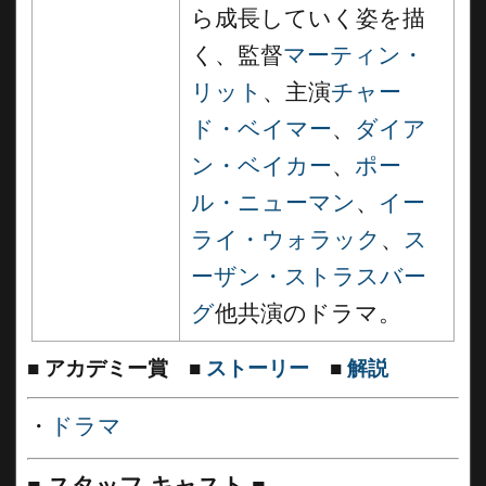
ら成長していく姿を描
く、監督
マーティン・
リット
、主演
チャー
ド・ベイマー
、
ダイア
ン・ベイカー
、
ポー
ル・ニューマン
、
イー
ライ・ウォラック
、
ス
ーザン・ストラスバー
グ
他共演のドラマ。
■
アカデミー賞
■
ストーリー
■
解説
・
ドラマ