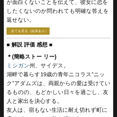
が面白くないことを伝えて、彼女に恋を
したくないのか問われても明確な答えを
返せない。
...全てを見る（結末あり）
■
解説 評価 感想 ■
＊(簡略ストー リー)
ミシガン
州、サイデス。
湖畔で暮らす19歳の青年ニコラス”ニッ
ク”アダムズは、両親からの愛は受けてい
るものの、もどかしい日々を過ごし、友
人と家出を決心する。
友人は、宿もない生活に耐え切れず町に