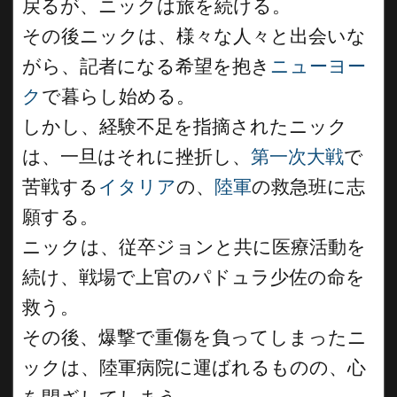
戻るが、ニックは旅を続ける。
その後ニックは、様々な人々と出会いな
がら、記者になる希望を抱き
ニューヨー
ク
で暮らし始める。
しかし、経験不足を指摘されたニック
は、一旦はそれに挫折し、
第一次大戦
で
苦戦する
イタリア
の、
陸軍
の救急班に志
願する。
ニックは、従卒ジョンと共に医療活動を
続け、戦場で上官のパドュラ少佐の命を
救う。
その後、爆撃で重傷を負ってしまったニ
ックは、陸軍病院に運ばれるものの、心