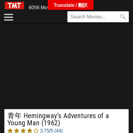
Translate / 翻訳
6056 Movies
青年 Hemingway’s Adventures of a
Young Man (1962)
3.75/5
(44)