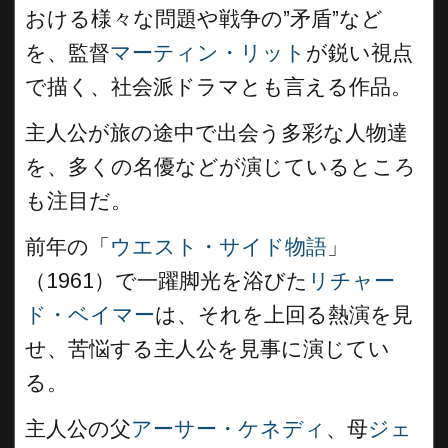
おける様々な問題や戦争の”矛盾”など
を、監督
マーティン・リット
が鋭い視点
で描く、社会派ドラマとも言える作品。
主人公が旅の途中で出会う多彩な人物達
を、多くの名優などが演じているところ
も注目だ。
前年の「
ウエスト・サイド物語
」
（1961）で一躍脚光を浴びた
リチャー
ド・ベイマー
は、それを上回る熱演を見
せ、苦悩する主人公を見事に演じてい
る。
主人公の父
アーサー・ケネディ
、母
ジェ