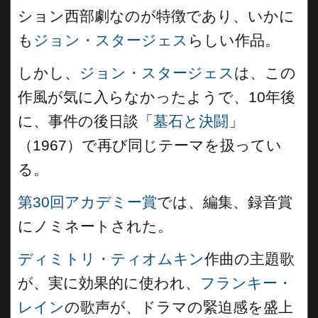
ション西部劇なのが特徴であり、いかに
も
ジョン・スタージェス
らしい作品。
しかし、
ジョン・スタージェス
は、この
作風が気に入らなかったようで、10年後
に、事件の後日談「
墓石と決闘
」
（1967）で再び同じテーマを扱ってい
る。
第30回アカデミー賞
では、編集、録音賞
にノミネートされた。
ディミトリ・ティオムキン
作曲の主題歌
が、実に効果的に使われ、
フランキー・
レイン
の歌声が、ドラマの緊迫感を盛上