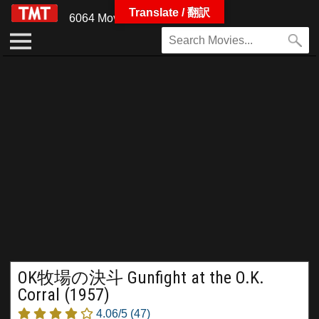
Translate / 翻訳
6064 Movies
OK牧場の決斗 Gunfight at the O.K.
Corral (1957)
4.06/5
(47)