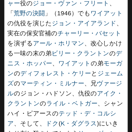
ャー
役の
ジョー・ヴァン・フリート
、
「
荒野の決闘
」（1946）でも
ワイアット
の仇役を演じた
ジョン・アイアランド
、
実在の保安官補の
チャーリー・バセット
を演ずる
アール・ホリマン
、改心しかけ
る一味の末の弟
ビリー・クラントン
の
デ
ニス・ホッパー
、
ワイアット
の弟
モーガ
ン
の
ディフォレスト・ケリー
と
ジェーム
ズ
の
マーティン・ミルナー
、兄
ヴァージ
ル
のジョン・ハドソン、仇役の
アイク・
クラントン
の
ライル・ベトガー
、シャン
ハイ・ピアースの
テッド・デ・コルシ
ア
、そして、
ドク
(
K・ダグラス
)にいき