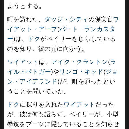
ようとする。
町を訪れた、
ダッジ・シティ
の保安官
ワ
イアット・アープ
(
バート・ランカスタ
ー
)は、
ドク
がベイリーをじらしている
のを知り、彼の元に向かう。
ワイアット
は、
アイク・クラントン
(
ラ
イル・ベトガー
)や
リンゴ・キッド
(
ジョ
ン・アイアランド
)が、町を通ったとい
うことを聞いていた。
ドク
に探りを入れた
ワイアット
だった
が、彼は何も語らず、ベイリーが、小型
拳銃をブーツに隠していることを知らせ