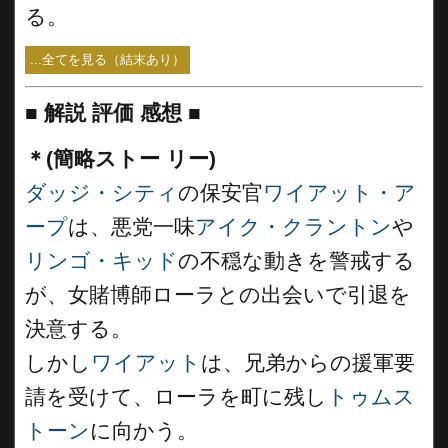
る。
...全てを見る（結末あり）
■
解説 評価 感想 ■
＊(簡略ストー リー)
ダッジ・シティ
の保安官
ワイアット・ア
ープ
は、悪党一味
アイク・クラントン
や
リンゴ・キッド
の不穏な動きを警戒する
が、女賭博師ローラとの出会いで引退を
決意する。
しかし
ワイアット
は、兄弟からの援軍要
請を受けて、ローラを町に残し
トゥムス
トーン
に向かう。