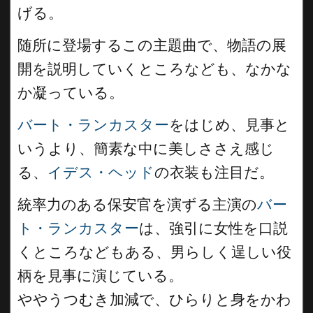
げる。
随所に登場するこの主題曲で、物語の展
開を説明していくところなども、なかな
か凝っている。
バート・ランカスター
をはじめ、見事と
いうより、簡素な中に美しささえ感じ
る、
イデス・ヘッド
の衣装も注目だ。
統率力のある保安官を演ずる主演の
バー
ト・ランカスター
は、強引に女性を口説
くところなどもある、男らしく逞しい役
柄を見事に演じている。
ややうつむき加減で、ひらりと身をかわ