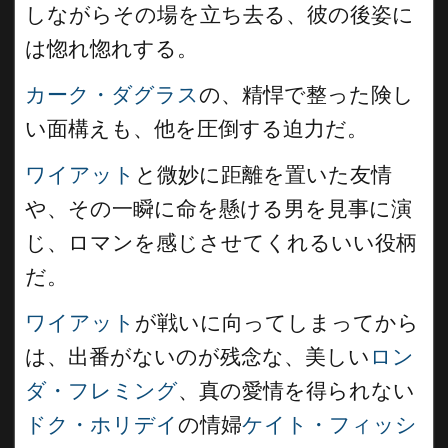
しながらその場を立ち去る、彼の後姿に
は惚れ惚れする。
カーク・ダグラス
の、精悍で整った険し
い面構えも、他を圧倒する迫力だ。
ワイアット
と微妙に距離を置いた友情
や、その一瞬に命を懸ける男を見事に演
じ、ロマンを感じさせてくれるいい役柄
だ。
ワイアット
が戦いに向ってしまってから
は、出番がないのが残念な、美しい
ロン
ダ・フレミング
、真の愛情を得られない
ドク・ホリデイ
の情婦
ケイト・フィッシ