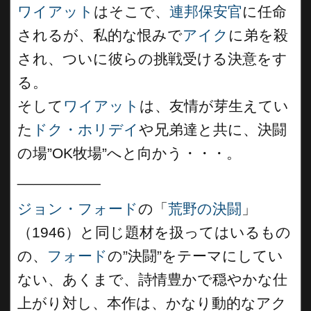
ワイアット
はそこで、
連邦保安官
に任命
されるが、私的な恨みで
アイク
に弟を殺
され、ついに彼らの挑戦受ける決意をす
る。
そして
ワイアット
は、友情が芽生えてい
た
ドク・ホリデイ
や兄弟達と共に、決闘
の場”OK牧場”へと向かう・・・。
__________
ジョン・フォード
の「
荒野の決闘
」
（1946）と同じ題材を扱ってはいるもの
の、
フォード
の”決闘”をテーマにしてい
ない、あくまで、詩情豊かで穏やかな仕
上がり対し、本作は、かなり動的なアク