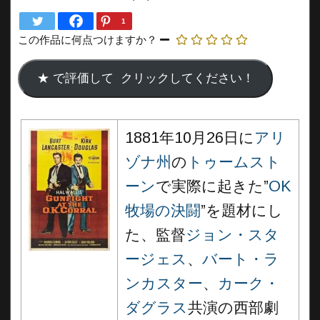
1
この作品に何点つけますか？
1881年10月26日に
アリ
ゾナ州
の
トゥームスト
ーン
で実際に起きた”
OK
牧場の決闘
”を題材にし
た、監督
ジョン・スタ
ージェス
、
バート・ラ
ンカスター
、
カーク・
ダグラス
共演の西部劇