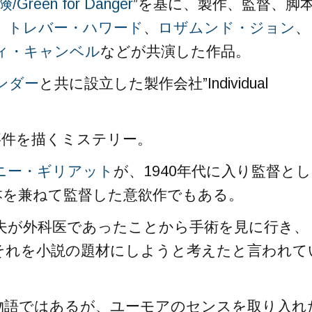
Green for Danger
”を基に、製作、監督、脚
、
トレバー・ハワード
、
ロザムンド・ジョン
、
ィ・キャンベル
などが共演した作品。
ンダー
と共に設立した製作会社”Individual
事件を描くミステリー。
ニー・ギリアット
が、1940年代に入り監督とし
本を兼ねて監督した意欲作でもある。
夫が外科医であったことから手術を見に行き、
それを小説の題材にしようと考えたと言われて
物語ではあるが、ユーモアのセンスを取り入れ