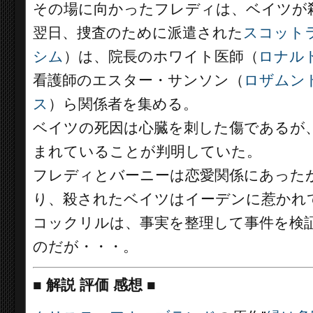
その場に向かったフレディは、ベイツが
翌日、捜査のために派遣された
スコット
シム
）は、院長のホワイト医師（
ロナル
看護師のエスター・サンソン（
ロザムン
ス
）ら関係者を集める。
ベイツの死因は心臓を刺した傷であるが
まれていることが判明していた。
フレディとバーニーは恋愛関係にあった
り、殺されたベイツはイーデンに惹かれ
コックリルは、事実を整理して事件を検
のだが・・・。
■
解説 評価 感想
■