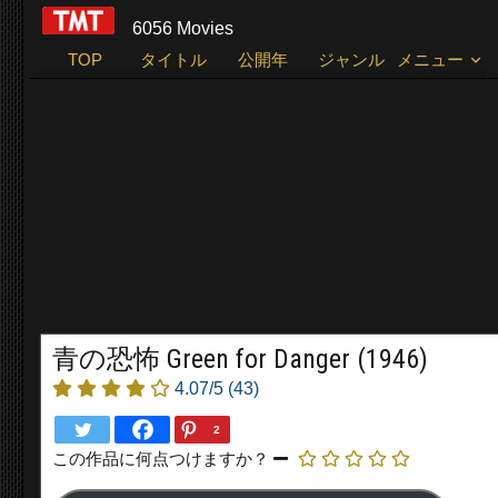
6056 Movies
TOP
タイトル
公開年
ジャンル
メニュー
青の恐怖 Green for Danger (1946)
4.07/5
(43)
2
この作品に何点つけますか？