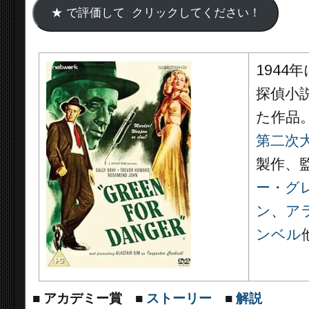
1944
探偵小説
た作品
第二次
製作、
ー・グ
ン
、
ア
ンベル
■
アカデミー賞
■
ストーリー
■
解説