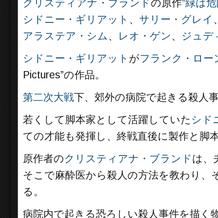
クリスティアナ・ブランド
の原作”
緑は危険/
シドニー・ギリアット
、
サリー・グレイ
アラステア・シム
、
レオ・ゲン
、
ジュデ
シドニー・ギリアット
が
フランク・ロー
Pictures”の作品。
第二次大戦
下、郊外の病院で起きる殺人
若くして脚本家として活躍していた
シド
ての才能も発揮し、終戦直後に製作と脚
原作者の
クリスティアナ・ブランド
は、
そこで麻酔医から殺人の方法を教わり、
る。
病院内で起きる恐ろしい殺人事件を描く