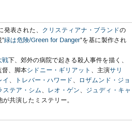
年に発表された、
クリスティアナ・ブランド
の
”
緑は危険/Green for Danger
”を基に製作され
。
大戦
下、郊外の病院で起きる殺人事件を描く、
監督、脚本
シドニー・ギリアット
、主演
サリ
レイ
、
トレバー・ハワード
、
ロザムンド・ジョ
ラステア・シム
、
レオ・ゲン
、
ジュディ・キャ
他が共演したミステリー。