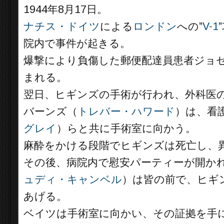
1944年8月17日。
ナチス・ドイツ
による
ロンドン
への”
V-1
院内で事件が起きる。
爆撃により負傷した郵便配達員患者ジョ
まれる。
翌日、ヒギンズの手術が行われ、外科医
バーンズ（
トレバー・ハワード
）は、看
グレイ
）らと共に手術室に向かう。
麻酔をかける段階でヒギンズは死亡し、
その後、病院内で慰安パーティーが開か
ュディ・キャンベル
）は皆の前で、ヒギ
あげる。
ベイツは手術室に向かい、その証拠を手