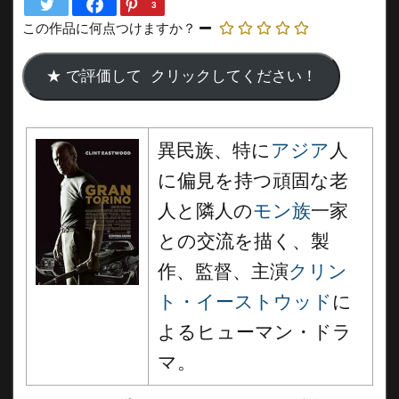
3
この作品に何点つけますか？
異民族、特に
アジア
人
に偏見を持つ頑固な老
人と隣人の
モン族
一家
との交流を描く、製
作、監督、主演
クリン
ト・イーストウッド
に
よるヒューマン・ドラ
マ。