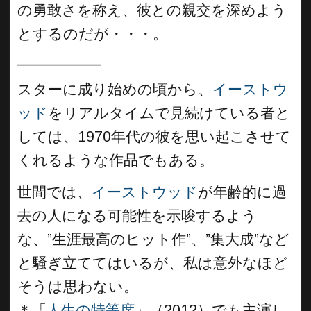
の勇敢さを称え、彼との親交を深めよう
とするのだが・・・。
__________
スターに成り始めの頃から、
イーストウ
ッド
をリアルタイムで見続けている者と
しては、1970年代の彼を思い起こさせて
くれるような作品でもある。
世間では、
イーストウッド
が年齢的に過
去の人になる可能性を示唆するよう
な、”生涯最高のヒット作”、”集大成”など
と騒ぎ立ててはいるが、私は意外なほど
そうは思わない。
＊「
人生の特等席
」（2012）でも主演し