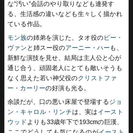
な”汚い”会話のやり取りなども連発す
る、生活感の違いなども生々しく描かれ
ている作品。
モン族
の姉弟を演じた、タオ役の
ビー・
ヴァン
と姉スー役の
アーニー・ハー
も、
新鮮な演技を見せ、結局は主人公と心が
通じ合う、頑固老人にとても敵いそうも
なく思えた若い神父役の
クリストファ
ー・カーリー
の好演も光る。
余談だが、口の悪い床屋で登場する
ジョ
ン・キャロル・リンチ
は、実は
イースト
ウッド
よりも33歳年下で193cmの巨漢、
ここでどうしても気になるのが
イースト