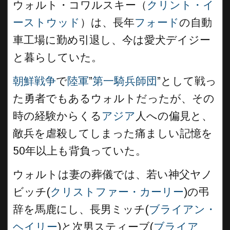
ウォルト・コワルスキー（
クリント・イ
ーストウッド
）は、長年
フォード
の自動
車工場に勤め引退し、今は愛犬デイジー
と暮らしていた。
朝鮮戦争
で
陸軍
”
第一騎兵師団
”として戦っ
た勇者でもあるウォルトだったが、その
時の経験からくる
アジア
人への偏見と、
敵兵を虐殺してしまった痛ましい記憶を
50年以上も背負っていた。
ウォルトは妻の葬儀では、若い神父ヤノ
ビッチ(
クリストファー・カーリー
)の弔
辞を馬鹿にし、長男ミッチ(
ブライアン・
ヘイリー
)と次男スティーブ(
ブライア