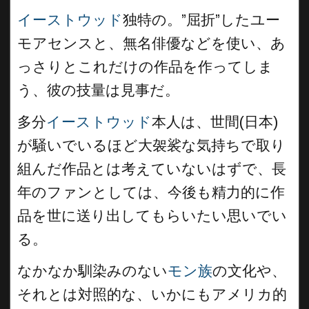
イーストウッド
独特の。”屈折”したユー
モアセンスと、無名俳優などを使い、あ
っさりとこれだけの作品を作ってしま
う、彼の技量は見事だ。
多分
イーストウッド
本人は、世間(日本)
が騒いでいるほど大袈裟な気持ちで取り
組んだ作品とは考えていないはずで、長
年のファンとしては、今後も精力的に作
品を世に送り出してもらいたい思いでい
る。
なかなか馴染みのない
モン族
の文化や、
それとは対照的な、いかにもアメリカ的