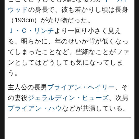
ウッド
の身長で、彼も若かりし頃は長身
（193cm）が売り物だった。
Ｊ・Ｃ・リンチ
より一回り小さく見え
る、明らかに、年のせいか背が低くなっ
てしまったことなど、些細なことがファ
ンとしてはどうしても気になってしま
う。
主人公の長男
ブライアン・ヘイリー
、そ
の妻役
ジェラルディン・ヒューズ
、次男
ブライアン・ハウ
などが共演している。