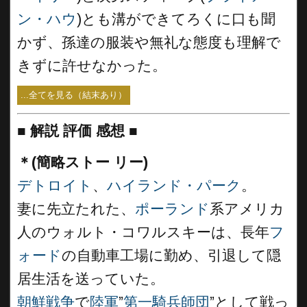
ン・ハウ
)とも溝ができてろくに口も聞
かず、孫達の服装や無礼な態度も理解で
きずに許せなかった。
...全てを見る（結末あり）
■
解説 評価 感想 ■
＊(簡略ストー リー)
デトロイト
、
ハイランド・パーク
。
妻に先立たれた、
ポーランド
系アメリカ
人のウォルト・コワルスキーは、長年
フ
ォード
の自動車工場に勤め、引退して隠
居生活を送っていた。
朝鮮戦争
で
陸軍
”
第一騎兵師団
”として戦っ