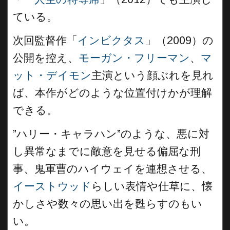
ている。
次回監督作「
インビクタス
」（2009）の
公開を控え、
モーガン・フリーマン
、
マ
ット・デイモン
主演という顔ぶれを見れ
ば、本作がどのような位置付けかが理解
できる。
”ハリー・キャラハン”のような、悪に対
し異常なまでに敵意を見せる偏屈な刑
事、鬼軍曹のハイウェイを連想させる、
イーストウッド
らしい表情や仕草に、懐
かしさや数々の思い出を甦らすのもい
い。