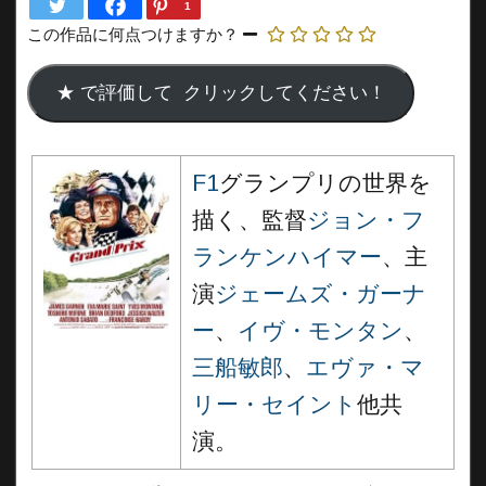
1
この作品に何点つけますか？
F1
グランプリの世界を
描く、監督
ジョン・フ
ランケンハイマー
、
主
演
ジェームズ・ガーナ
ー
、
イヴ・モンタン
、
三船敏郎
、
エヴァ・マ
リー・セイント
他共
演。