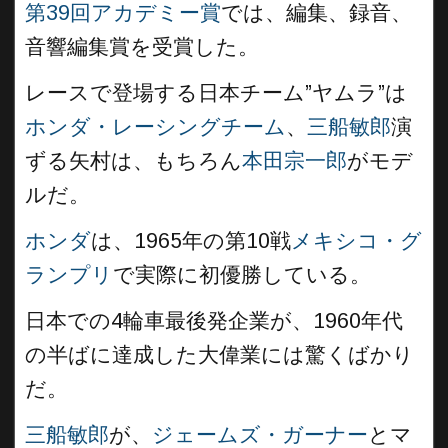
第39回アカデミー賞
では、編集、録音、
音響編集賞を受賞した。
レースで登場する日本チーム”ヤムラ”は
ホンダ・レーシングチーム
、
三船敏郎
演
ずる矢村は、もちろん
本田宗一郎
がモデ
ルだ。
ホンダ
は、1965年の第10戦
メキシコ・グ
ランプリ
で実際に初優勝している。
日本での4輪車最後発企業が、1960年代
の半ばに達成した大偉業には驚くばかり
だ。
三船敏郎
が、
ジェームズ・ガーナー
とマ