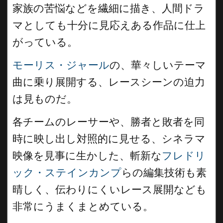
家族の苦悩などを繊細に描き、人間ドラ
マとしても十分に見応えある作品に仕上
がっている。
モーリス・ジャール
の、華々しいテーマ
曲に乗り展開する、レースシーンの迫力
は見ものだ。
各チームのレーサーや、勝者と敗者を同
時に映し出し対照的に見せる、シネラマ
映像を見事に生かした、斬新な
フレドリ
ック・ステインカンプ
らの編集技術も素
晴しく、伝わりにくいレース展開なども
非常にうまくまとめている。