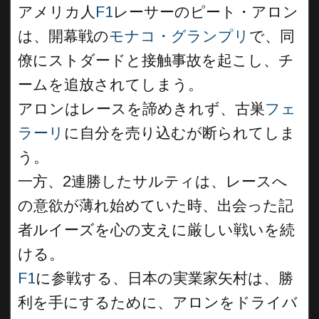
アメリカ人
F1
レーサーのピート・アロン
は、開幕戦の
モナコ・グランプリ
で、同
僚にストダードと接触事故を起こし、チ
ームを追放されてしまう。
アロンはレースを諦めきれず、古巣
フェ
ラーリ
に自分を売り込むが断られてしま
う。
一方、2連勝したサルティは、レースへ
の意欲が薄れ始めていた時、出会った記
者ルイーズを心の支えに厳しい戦いを続
ける。
F1
に参戦する、日本の実業家矢村は、勝
利を手にするために、アロンをドライバ