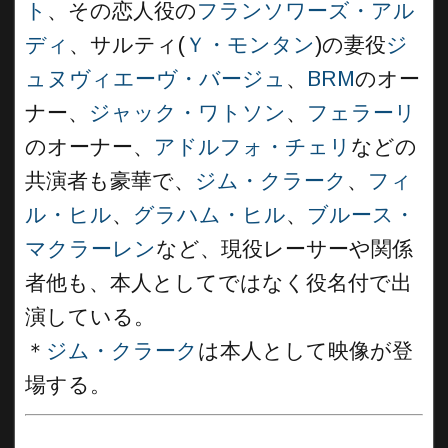
ト
、その恋人役の
フランソワーズ・アル
ディ
、サルティ(
Ｙ・モンタン
)の妻役
ジ
ュヌヴィエーヴ・バージュ
、
BRM
のオー
ナー、
ジャック・ワトソン
、
フェラーリ
のオーナー、
アドルフォ・チェリ
などの
共演者も豪華で、
ジム・クラーク
、
フィ
ル・ヒル
、
グラハム・ヒル
、
ブルース・
マクラーレン
など、現役レーサーや関係
者他も、本人としてではなく役名付で出
演している。
＊
ジム・クラーク
は本人として映像が登
場する。