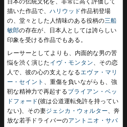
日本の伝統文化を、非常に高く評価して
描いた作品で、
ハリウッド
作品初登場
の、堂々とした人情味のある役柄の
三船
敏郎
の存在が、日本人としては誇らしい
印象を受ける作品でもある。
レーサーとしてよりも、内面的な男の苦
悩を渋く演じた
イヴ・モンタン
、その恋
人で、彼の心の支えとなる
エヴァ・マリ
ー・セイント
、重傷を負いながらも、強
靭な精神力で再起する
ブライアン・ベッ
ドフォード
(彼は公道運転免許を持ってい
ない)、その妻
ジェシカ・ウォルター
、奔
放な若手ドライバーの
アントニオ・サバ