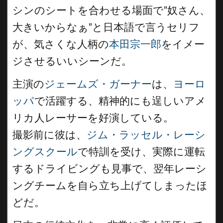
シンのシートを合わせる場面で”奴さん、
大きいからなぁ”と日本語で言うセリフ
が、気さくな人柄の
本田宗一郎
をイメー
ジさせるいいシーンだ。
主演の
ジェームズ・ガーナー
は、
ヨーロ
ッパ
で活躍する、精神的にも逞しいアメ
リカ人レーサーを好演している。
撮影前に彼は、
ジム・ラッセル・レーシ
ングスクール
で特訓を受け、実際に運転
するドライビングも見事で、翌年レーシ
ングチームを自ら立ち上げてしまったほ
どだ。