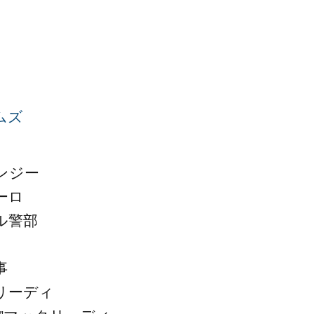
ムズ
ンジー
ーロ
ル警部
事
リーディ