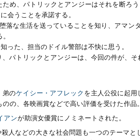
たため、パトリックとアンジーはそれを断ろう
ンに会うことを承諾する。
自堕落な生活を送っていることを知り、アマン
る。
を知った、担当のドイル警部は不快に思う。
り、パトリックとアンジーは、今回の件が、そ
。
、弟の
ケイシー・アフレック
を主人公役に起用
ものの、各映画賞などで高い評価を受けた作品
イアン
が助演女優賞にノミネートされた。
や殺人などの大きな社会問題も一つのテーマと