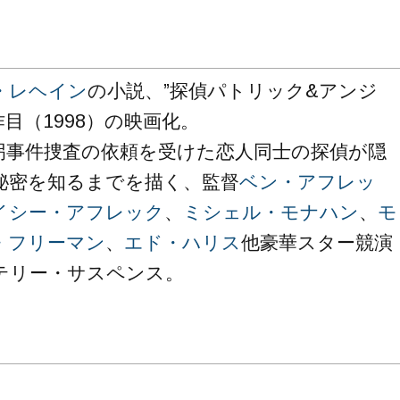
・レヘイン
の小説、”探偵パトリック&アンジ
作目（1998）の映画化。
拐事件捜査の依頼を受けた恋人同士の探偵が隠
秘密を知るまでを描く、監督
ベン・アフレッ
イシー・アフレック
、
ミシェル・モナハン
、
モ
・フリーマン
、
エド・ハリス
他豪華スター競演
テリー・サスペンス。