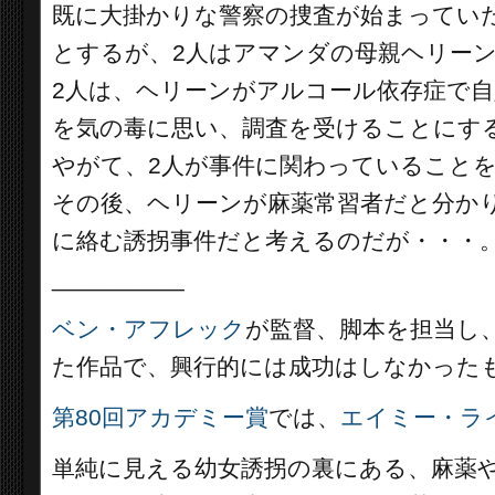
既に大掛かりな警察の捜査が始まってい
とするが、2人はアマンダの母親ヘリー
2人は、ヘリーンがアルコール依存症で
を気の毒に思い、調査を受けることにす
やがて、2人が事件に関わっていること
その後、ヘリーンが麻薬常習者だと分か
に絡む誘拐事件だと考えるのだが・・・
__________
ベン・アフレック
が監督、脚本を担当し
た作品で、興行的には成功はしなかった
第80回アカデミー賞
では、
エイミー・ラ
単純に見える幼女誘拐の裏にある、麻薬