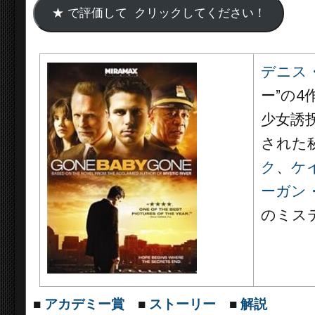
デニス
ー”の4
少女誘
された
ク
、
ケ
ーガン
のミス
■
アカデミー賞
■
ストーリー
■
解説