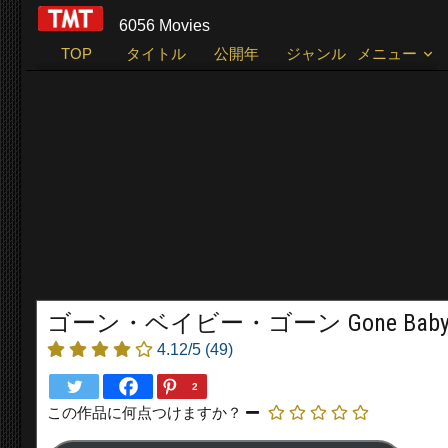
6056 Movies
TOP
タイトル
公開年
ジャンル
メニュー
ゴーン・ベイビー・ゴーン Gone Baby Go
4.12/5
(49)
2
この作品に何点つけますか？