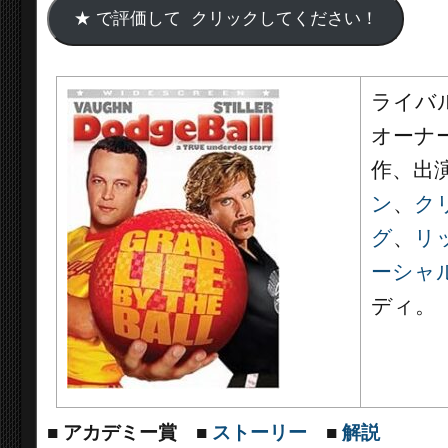
ライバ
オーナ
作、出
ン
、
ク
グ
、
リ
ーシャ
ディ。
■
アカデミー賞
■
ストーリー
■
解説