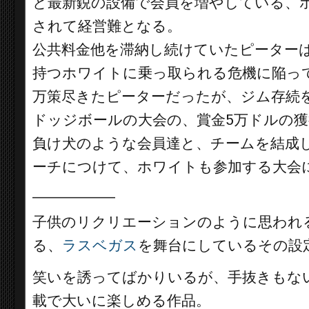
と最新鋭の設備で会員を増やしている、ホ
されて経営難となる。
公共料金他を滞納し続けていたピーター
持つホワイトに乗っ取られる危機に陥っ
万策尽きたピーターだったが、ジム存続
ドッジボールの大会の、賞金5万ドルの
負け犬のような会員達と、チームを結成
ーチにつけて、ホワイトも参加する大会
__________
子供のリクリエーションのように思われ
る、
ラスベガス
を舞台にしているその設
笑いを誘ってばかりいるが、手抜きもな
載で大いに楽しめる作品。