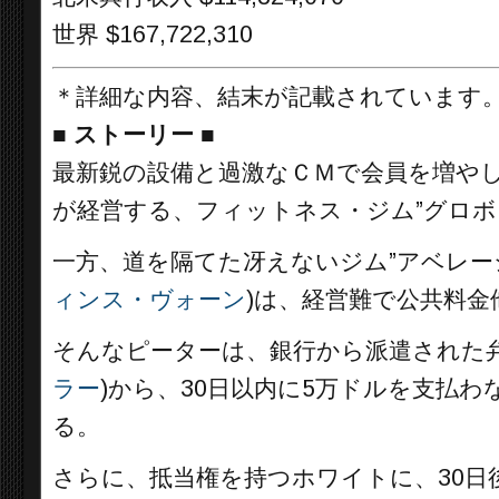
世界 $167,722,310
＊詳細な内容、結末が記載されています
■
ストーリー ■
最新鋭の設備と過激なＣＭで会員を増や
が経営する、フィットネス・ジム”グロボ
一方、道を隔てた冴えないジム”アベレー
ィンス・ヴォーン
)は、経営難で公共料
そんなピーターは、銀行から派遣された
ラー
)から、30日以内に5万ドルを支払
る。
さらに、抵当権を持つホワイトに、30