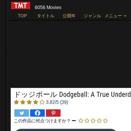
6056 Movies
TOP
タイトル
公開年
ジャンル
メニュー
ドッジボール Dodgeball: A True Underdog
3.82/5
(39)
この作品に何点つけますか？