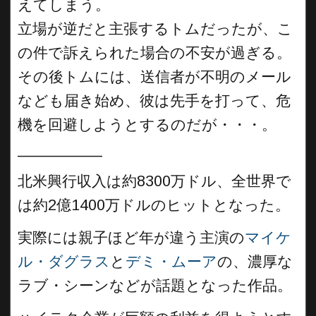
えてしまう。
立場が逆だと主張するトムだったが、こ
の件で訴えられた場合の不安が過ぎる。
その後トムには、送信者が不明のメール
なども届き始め、彼は先手を打って、危
機を回避しようとするのだが・・・。
__________
北米興行収入は約8300万ドル、全世界で
は約2億1400万ドルのヒットとなった。
実際には親子ほど年が違う主演の
マイケ
ル・ダグラス
と
デミ・ムーア
の、濃厚な
ラブ・シーンなどが話題となった作品。