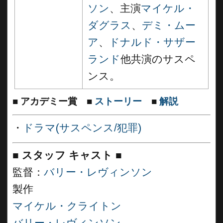
ソン
、主演
マイケル・
ダグラス
、
デミ・ムー
ア
、
ドナルド・サザー
ランド
他共演のサスペ
ンス。
■
アカデミー賞
■
ストーリー
■
解説
・
ドラマ(サスペンス/犯罪)
■
スタッフ キャスト ■
監督：
バリー・レヴィンソン
製作
マイケル・クライトン