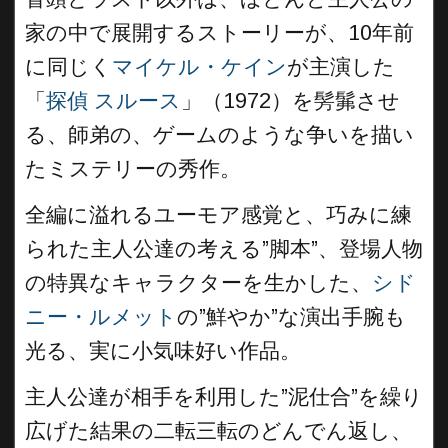
家の中で展開するストーリーが、10年前
に同じく
マイケル・ケイン
が主演した
「
探偵 スルース
」（1972）を髣髴させ
る、師弟の、ゲームのような争いを描い
たミステリーの秀作。
全編に溢れるユーモア感覚と、巧みに練
られた主人公達の考える”脚本”、登場人物
の特異なキャラクターを生かした、
シド
ニー・ルメット
の”鮮やか”な演出手腕も
光る、実に小気味好い作品。
主人公達が相手を利用した”泥仕合”を繰り
広げた結果の二転三転のどんでん返し、