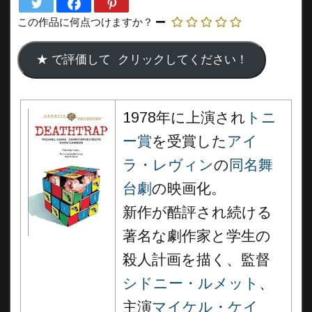
この作品に何点つけますか？
1978年に上演され
トニ
ー賞
を受賞した
アイ
ラ・レヴィン
の
同名舞
台劇
の映画化。
新作が酷評され続ける
著名な劇作家と学生の
殺人計画を描く、監督
シドニー・ルメット
、
主演
マイケル・ケイ