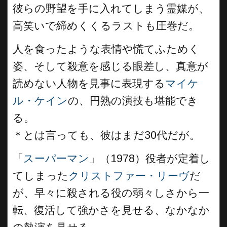
彼らの野望を手に入れてしまう霊媒が、
高笑いで締めくくるラストも圧巻だ。
人を食ったような表情や慌てふためく
姿、そして殺意を感じる眼差し、真意が
読めない人物を見事に表現する
マイケ
ル・ケイン
の、円熟の演技も堪能でき
る。
＊とは言っても、彼はまだ30代だが。
「
スーパーマン
」（1978）役者が定着し
てしまった
クリストファー・リーヴ
だ
が、早々に殺される役の弱々しさから一
転、復活して強かさを見せる、なかなか