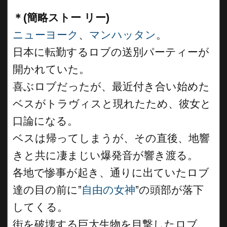
＊(簡略ストー リー)
ニューヨーク
、
マンハッタン
。
日本に転勤するロブの送別パーティーが
開かれていた。
喜ぶロブだったが、最近付き合い始めた
ベスがトラヴィスと現れたため、彼女と
口論になる。
ベスは帰ってしまうが、その直後、地響
きと共に凄まじい爆発音が響き渡る。
各地で惨事が起き、通りに出ていたロブ
達の目の前に”
自由の女神
”の頭部が落下
してくる。
街を破壊する巨大生物を目撃したロブ