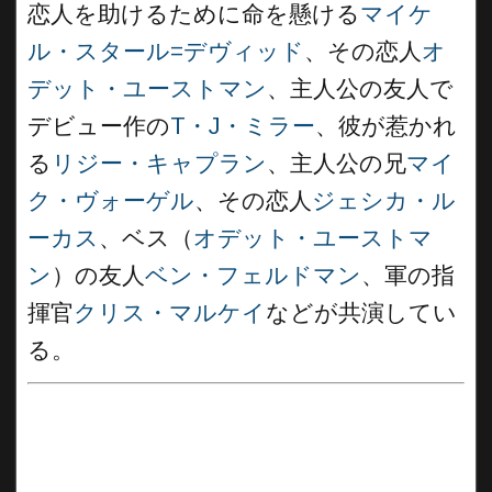
恋人を助けるために命を懸ける
マイケ
ル・スタール=デヴィッド
、その恋人
オ
デット・ユーストマン
、主人公の友人で
デビュー作の
T・J・ミラー
、彼が惹かれ
る
リジー・キャプラン
、主人公の兄
マイ
ク・ヴォーゲル
、その恋人
ジェシカ・ル
ーカス
、ベス（
オデット・ユーストマ
ン
）の友人
ベン・フェルドマン
、軍の指
揮官
クリス・マルケイ
などが共演してい
る。