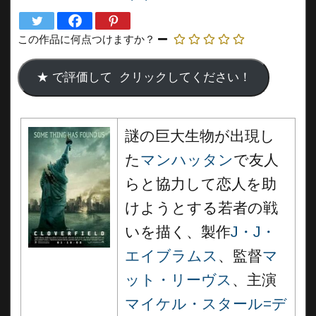
この作品に何点つけますか？
謎の巨大生物が出現し
た
マンハッタン
で友人
らと協力して恋人を助
けようとする若者の戦
いを描く、製作
J・J・
エイブラムス
、監督
マ
ット・リーヴス
、主演
マイケル・スタール=デ