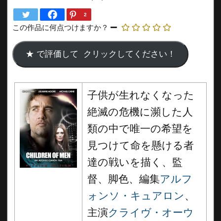
2
この作品に何点つけますか？
子供が生れなくなった
絶滅の危機に瀕した人
類の中で唯一の希望を
見つけて命を懸ける者
達の戦いを描く、監
督、脚色、編集
アルフ
ォンソ・キュアロン
、
主演
クライヴ・オーウ