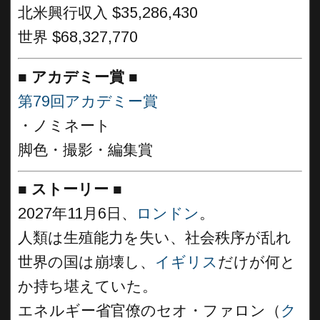
北米興行収入 $35,286,430
世界 $68,327,770
■
アカデミー賞 ■
第79回アカデミー賞
・ノミネート
脚色・撮影・編集賞
■
ストーリー ■
2027年11月6日、
ロンドン
。
人類は生殖能力を失い、社会秩序が乱れ
世界の国は崩壊し、
イギリス
だけが何と
か持ち堪えていた。
エネルギー省官僚のセオ・ファロン（
ク