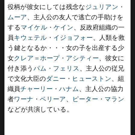
役柄が彼女にしては残念な
ジュリアン・
ムーア
、主人公の友人で逃亡の手助けを
する
マイケル・ケイン
、反政府組織の一
員
キウェテル・イジョフォー
、人類を救
う鍵となるか・・・女の子を出産する少
女
クレア＝ホープ・アシティー
、彼女に
付き添う
パム・フェリス
、主人公の従兄
で文化大臣の
ダニー・ヒューストン
、組
織員
チャーリー・ハナム
、主人公の協力
者
ワーナ・ペリーア
、
ピーター・マラン
などが共演している。