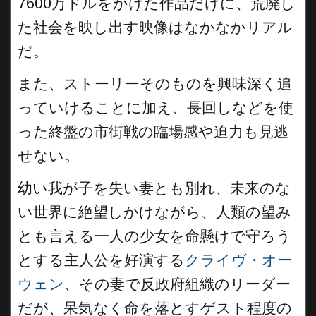
7600万ドルをかけた作品だけに、荒廃し
た社会を映し出す映像はなかなかリアル
だ。
また、ストーリーそのものを興味深く追
っていけることに加え、長回しなどを使
った終盤の市街戦の臨場感や迫力も見逃
せない。
幼い我が子を失い妻とも別れ、未来のな
い世界に絶望しかけながら、人類の望み
とも言える一人の少女を命懸けで守ろう
とする主人公を好演する
クライヴ・オー
ウェン
、その妻で反政府組織のリーダー
だが、呆気なく命を落とすゲスト程度の