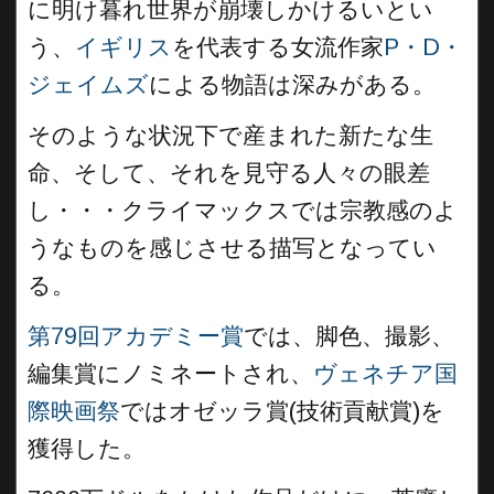
に明け暮れ世界が崩壊しかけるいとい
う、
イギリス
を代表する女流作家
P・D・
ジェイムズ
による物語は深みがある。
そのような状況下で産まれた新たな生
命、そして、それを見守る人々の眼差
し・・・クライマックスでは宗教感のよ
うなものを感じさせる描写となってい
る。
第79回アカデミー賞
では、脚色、撮影、
編集賞にノミネートされ、
ヴェネチア国
際映画祭
ではオゼッラ賞(技術貢献賞)を
獲得した。