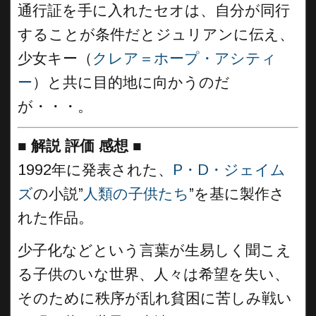
通行証を手に入れたセオは、自分が同行
することが条件だとジュリアンに伝え、
少女キー（
クレア＝ホープ・アシティ
ー
）と共に目的地に向かうのだ
が・・・。
■
解説 評価 感想 ■
1992年に発表された、
P・D・ジェイム
ズ
の小説”
人類の子供たち
”を基に製作さ
れた作品。
少子化などという言葉が生易しく聞こえ
る子供のいな世界、人々は希望を失い、
そのために秩序が乱れ貧困に苦しみ戦い