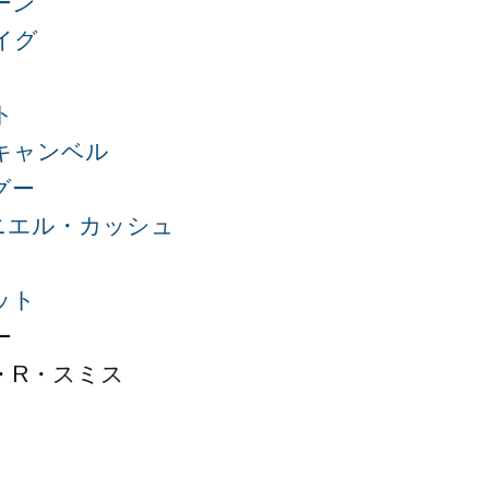
ーン
イグ
ト
キャンベル
グー
ニエル・カッシュ
ット
ー
・R・スミス