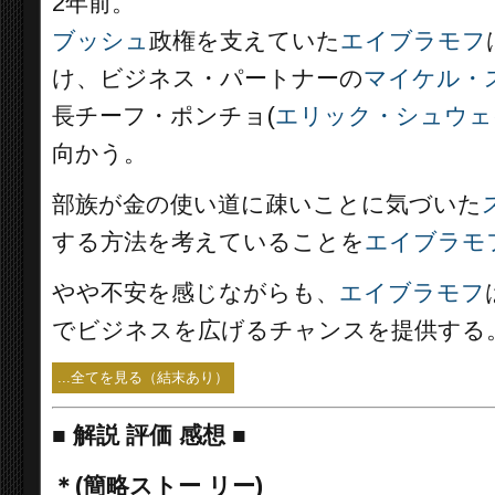
2年前。
ブッシュ
政権を支えていた
エイブラモフ
け、ビジネス・パートナーの
マイケル・
長チーフ・ポンチョ(
エリック・シュウェ
向かう。
部族が金の使い道に疎いことに気づいた
する方法を考えていることを
エイブラモ
やや不安を感じながらも、
エイブラモフ
でビジネスを広げるチャンスを提供する
...全てを見る（結末あり）
■
解説 評価 感想 ■
＊(簡略ストー リー)