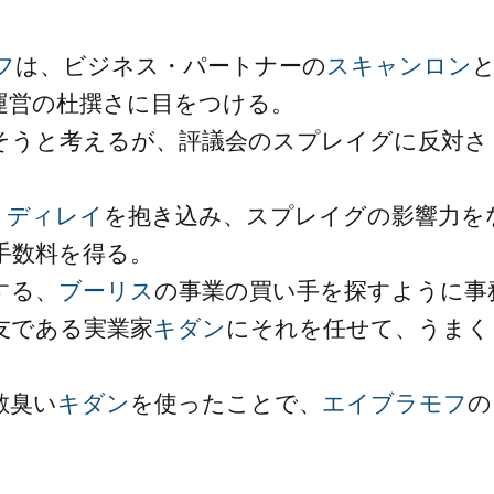
フ
は、ビジネス・パートナーの
スキャンロン
運営の杜撰さに目をつける。
そうと考えるが、評議会のスプレイグに反対さ
・ディレイ
を抱き込み、スプレイグの影響力を
手数料を得る。
する、
ブーリス
の事業の買い手を探すように事
友である実業家
キダン
にそれを任せて、うまく
散臭い
キダン
を使ったことで、
エイブラモフ
の