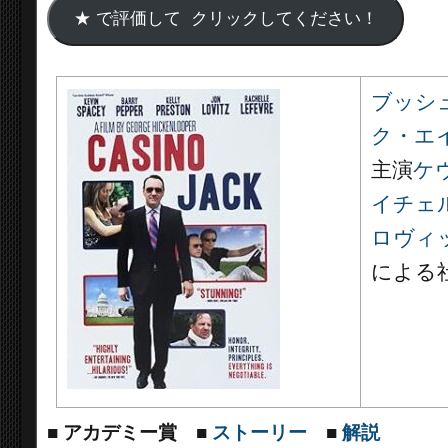
ブッシ
ク・エ
主演
ケ
イチェ
ロヴィ
による
■
アカデミー賞
■
ストーリー
■
解説