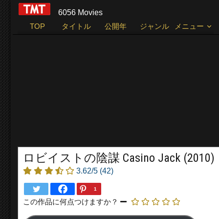
6056 Movies
TOP
タイトル
公開年
ジャンル
メニュー
ロビイストの陰謀 Casino Jack (2010)
3.62/5
(42)
1
この作品に何点つけますか？