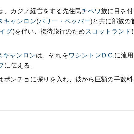
は、カジノ経営をする先住民
チペワ
族に目を付
スキャンロン
(
バリー・ペッパー
)と共に部族の
イグ
)を伴い、接待旅行のため
スコットランド
スキャンロン
は、それを
ワシントンD.C.
に流用
フ
に伝える。
はポンチョに探りを入れ、彼から巨額の手数料
。