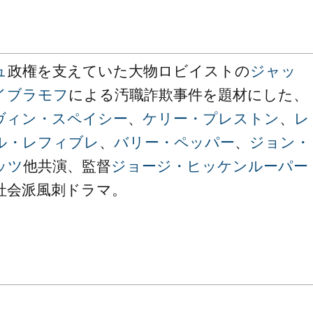
ュ
政権を支えていた大物ロビイストの
ジャッ
イブラモフ
による汚職詐欺事件を題材にした、
ヴィン・スペイシー
、
ケリー・プレストン
、
レ
ル・レフィブレ
、
バリー・ペッパー
、
ジョン・
ッツ
他共演、監督
ジョージ・ヒッケンルーパー
社会派風刺ドラマ。