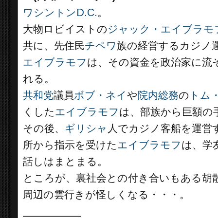
ワシントンD.C.
。
大物ロビイストの
ジャック・エイブラモ
共に、先住民
チペワ
族の経営するカジノ
エイブラモフ
は、その資金を政治家に流
れる。
共和党
議員
ボブ・ネイ
や
院内総務
の
トム
くした
エイブラモフ
は、部族から巨額の
その後、
ギリシャ
人でカジノ客船を運営
所から指示を受けた
エイブラモフ
は、学
話しはまとまる。
ところが、裏社会との付き合いもある胡
周辺の雲行きが怪しくなる・・・。
__________