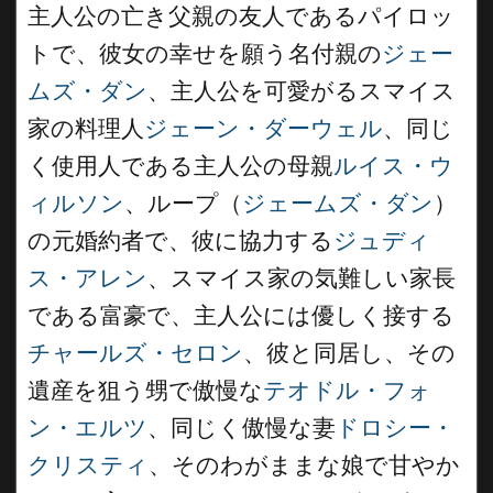
主人公の亡き父親の友人であるパイロッ
トで、彼女の幸せを願う名付親の
ジェー
ムズ・ダン
、主人公を可愛がるスマイス
家の料理人
ジェーン・ダーウェル
、同じ
く使用人である主人公の母親
ルイス・ウ
ィルソン
、ループ（
ジェームズ・ダン
）
の元婚約者で、彼に協力する
ジュディ
ス・アレン
、スマイス家の気難しい家長
である富豪で、主人公には優しく接する
チャールズ・セロン
、彼と同居し、その
遺産を狙う甥で傲慢な
テオドル・フォ
ン・エルツ
、同じく傲慢な妻
ドロシー・
クリスティ
、そのわがままな娘で甘やか