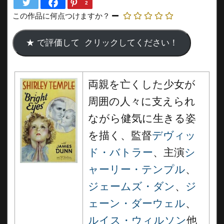
2
この作品に何点つけますか？
両親を亡くした少女が
周囲の人々に支えられ
ながら健気に生きる姿
を描く、監督
デヴィッ
ド・バトラー
、主演
シ
ャーリー・テンプル
、
ジェームズ・ダン
、
ジ
ェーン・ダーウェル
、
ルイス・ウィルソン
他