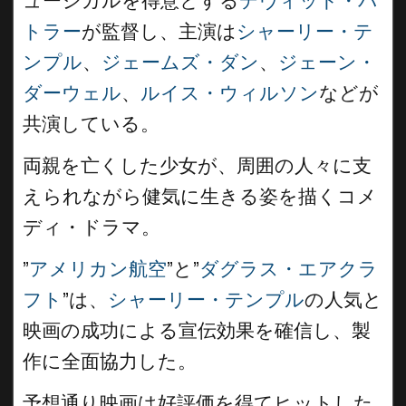
ュージカルを得意とする
デヴィッド・バ
トラー
が監督し、主演は
シャーリー・テ
ンプル
、
ジェームズ・ダン
、
ジェーン・
ダーウェル
、
ルイス・ウィルソン
などが
共演している。
両親を亡くした少女が、周囲の人々に支
えられながら健気に生きる姿を描くコメ
ディ・ドラマ。
”
アメリカン航空
”と”
ダグラス・エアクラ
フト
”は、
シャーリー・テンプル
の人気と
映画の成功による宣伝効果を確信し、製
作に全面協力した。
予想通り映画は好評価を得てヒットした