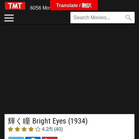
Translate / 翻訳
6056 Movies
輝く瞳 Bright Eyes (1934)
4.2/5
(40)