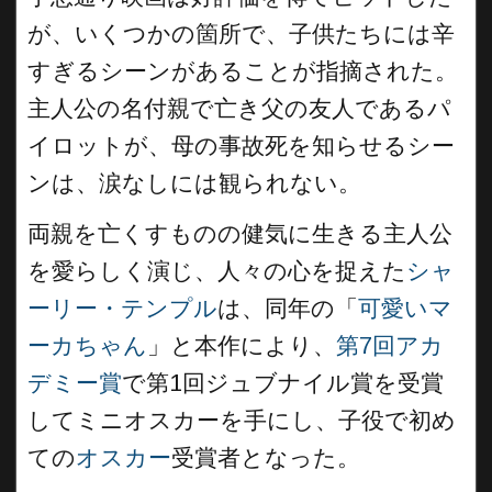
が、いくつかの箇所で、子供たちには辛
すぎるシーンがあることが指摘された。
主人公の名付親で亡き父の友人であるパ
イロットが、母の事故死を知らせるシー
ンは、涙なしには観られない。
両親を亡くすものの健気に生きる主人公
を愛らしく演じ、人々の心を捉えた
シャ
ーリー・テンプル
は、同年の「
可愛いマ
ーカちゃん
」と本作により、
第7回アカ
デミー賞
で第1回ジュブナイル賞を受賞
してミニオスカーを手にし、子役で初め
ての
オスカー
受賞者となった。