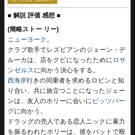
■
解説 評価 感想
■
(簡略ストー リー)
ニューヨーク
。
クラブ歌手でレズビアンのジェーン・デ
ルーカは、店をクビになったために
ロサ
ンゼルス
に向かう決心をする。
西海岸
行きの同乗者を求めるロビンと知
り合い、共に旅立つことになったジェー
ンは、友人のホリーに会いに
ピッツバー
グ
に向かう。
ドラッグの売人である恋人ニックに暴力
を振るわれたホリーは、彼をバットで殴