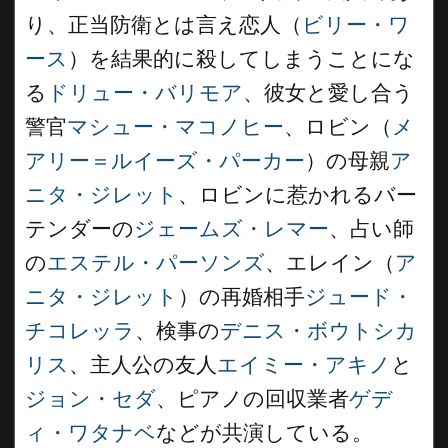
り、正当防衛とは言え恋人（
ビリー・ワ
ース
）を結果的に殺してしまうことにな
る
ドリュー・バリモア
、彼女と愛し合う
警官
マシュー・マコノヒー
、ロビン（
メ
アリー＝ルイーズ・パーカー
）の母親
ア
ニタ・ジレット
、ロビンに惹かれるバー
テンダーの
ジェームズ・レマー
、占い師
の
エステル・パーソンズ
、エレイン（
ア
ニタ・ジレット
）の再婚相手
ジュード・
チコレッラ
、検事の
デニス・ボウトシカ
リス
、主人公の友人
エイミー・アキノ
と
ジョン・セダ
、ピアノの回収業者
ゲデ
ィ・ワタナベ
などが共演している。