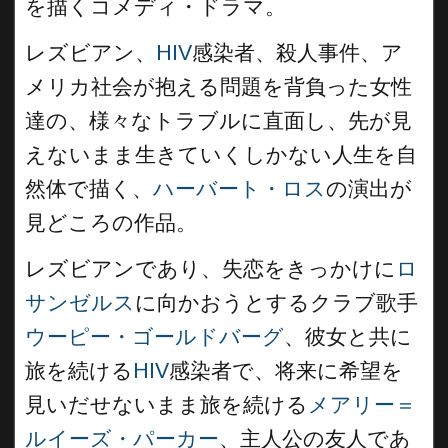
を描くコメディ・ドラマ。
レズビアン、
HIV
感染者、殺人事件、ア
メリカ社会が抱える問題を背負った女性
達の、様々なトラブルに直面し、先が見
えないまま生きていくしかない人生を自
然体で描く、
ハーバート・ロス
の演出が
見どころの作品。
レズビアンであり、失恋をきっかけに
ロ
サンゼルス
に向かおうとするクラブ歌手
ウーピー・ゴールドバーグ
、彼女と共に
旅を続ける
HIV
感染者で、将来に希望を
見いだせないまま旅を続ける
メアリー＝
ルイーズ・パーカー
、主人公の友人であ