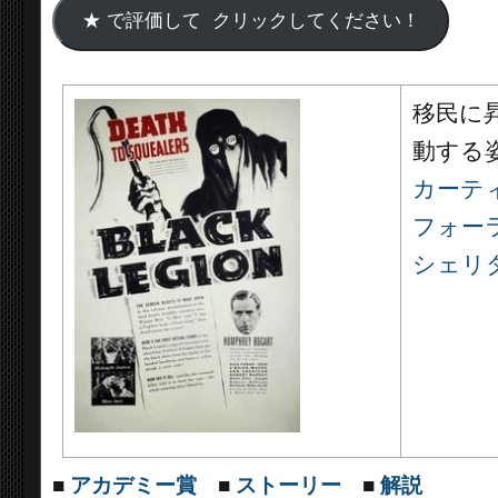
移民に
動する
カーテ
フォー
シェリ
■
アカデミー賞
■
ストーリー
■
解説