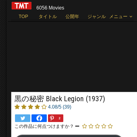
6056 Movies
TOP
タイトル
公開年
ジャンル
メニュー
黒の秘密 Black Legion (1937)
4.08/5
(39)
2
この作品に何点つけますか？