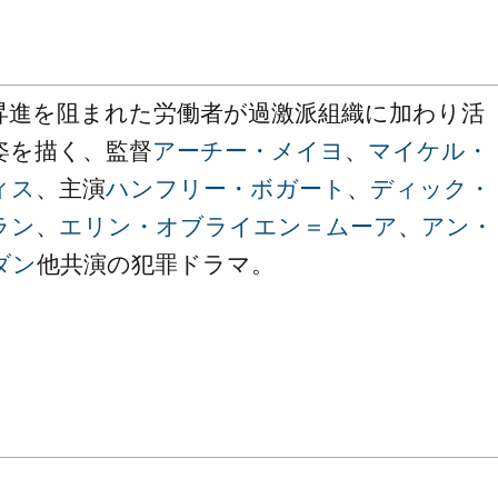
昇進を阻まれた労働者が過激派組織に加わり活
姿を描く、監督
アーチー・メイヨ
、
マイケル・
ィス
、主演
ハンフリー・ボガート
、
ディック・
ラン
、
エリン・オブライエン＝ムーア
、
アン・
ダン
他共演の犯罪ドラマ。