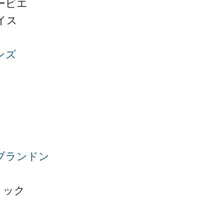
ービエ
イス
ンズ
ブランドン
リック