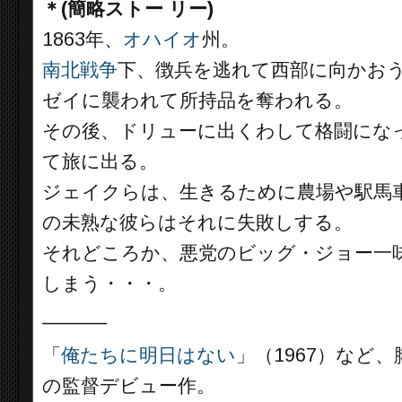
＊(簡略ストー リー)
1863年、
オハイオ
州。
南北戦争
下、徴兵を逃れて西部に向かお
ゼイに襲われて所持品を奪われる。
その後、ドリューに出くわして格闘にな
て旅に出る。
ジェイクらは、生きるために農場や駅馬
の未熟な彼らはそれに失敗しする。
それどころか、悪党のビッグ・ジョー一
しまう・・・。
______
「
俺たちに明日はない
」（1967）など
の監督デビュー作。