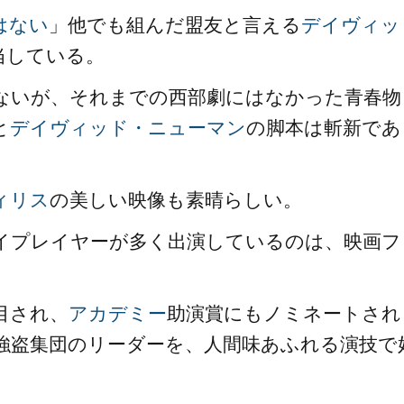
はない
」他でも組んだ盟友と言える
デイヴィッ
当している。
ないが、それまでの西部劇にはなかった青春物
と
デイヴィッド・ニューマン
の脚本は斬新であ
ィリス
の美しい映像も素晴らしい。
バイプレイヤーが多く出演しているのは、映画フ
注目され、
アカデミー
助演賞にもノミネートされ
強盗集団のリーダーを、人間味あふれる演技で