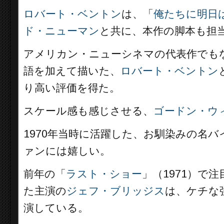
ロバート・ベントン
は、「
俺たちに明日
ド・ニューマン
と共に、本作の脚本も担
アメリカン・ニューシネマの代表作でも
語を加えて描いた、
ロバート・ベントン
り高い評価を得た。
スケール感も感じさせる、
ゴードン・ウ
1970年当時に活躍した、お馴染みの名
ァンには嬉しい。
前年の「
ラスト・ショー
」（1971）で
た主演の
ジェフ・ブリッジス
は、ケチな
演している。