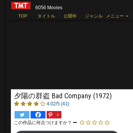
6056 Movies
TOP
タイトル
公開年
ジャンル
メニュー
夕陽の群盗 Bad Company (1972)
4.02/5
(41)
1
この作品に何点つけますか？