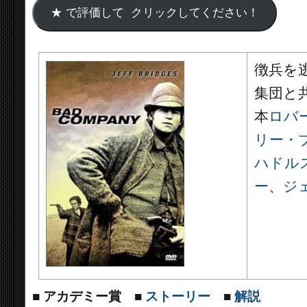
徴兵を
集団と
本
ロバ
リー・
ハドル
ー
、
ジ
■
アカデミー賞
■
ストーリー
■
解説