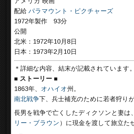
アメリカ 映画
配給
パラマウント・ピクチャーズ
1972年製作 93分
公開
北米：1972年10月8日
日本：1973年2月10日
＊詳細な内容、結末が記載されています
■
ストーリー
■
1863年、
オハイオ
州。
南北戦争
下、兵士補充のために若者狩り
長男を戦争で亡くしたディクソンと妻は
リー・ブラウン
）に現金を渡して旅立た