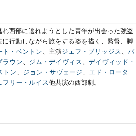
逃れ西部に逃れようとした青年が出会った強盗
共に行動しながら旅をする姿を描く、監督、脚
ート・ベントン
、主演
ジェフ・ブリッジス
、
バ
ブラウン
、
ジム・デイヴィス
、
デイヴィッド・
ストン
、
ジョン・サヴェージ
、
エド・ロータ
ェフリー・ルイス
他共演の西部劇。