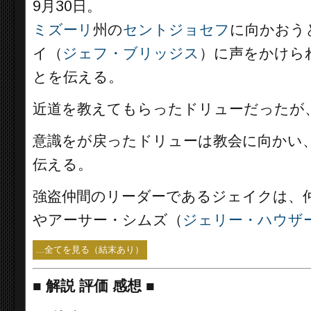
9月30日。
ミズーリ
州の
セントジョセフ
に向かおう
イ（
ジェフ・ブリッジス
）に声をかけら
とを伝える。
近道を教えてもらったドリューだったが
意識をが戻ったドリューは教会に向かい
伝える。
強盗仲間のリーダーであるジェイクは、
やアーサー・シムズ（
ジェリー・ハウザ
...全てを見る（結末あり）
■
解説 評価 感想
■