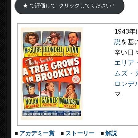
1943
説
を基
辛い日
エリア
ムズ・
ロンデ
マ。
■
アカデミー賞
■
ストーリー
■
解説