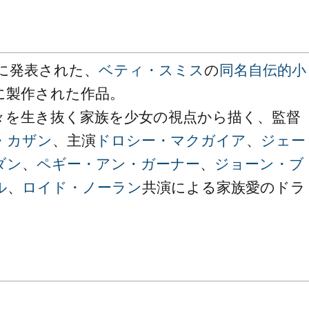
年に発表された、
ベティ・スミス
の
同名自伝的小
に製作された作品。
々を生き抜く家族を少女の視点から描く、監督
・カザン
、主演
ドロシー・マクガイア
、
ジェー
ダン
、
ペギー・アン・ガーナー
、
ジョーン・ブ
ル
、
ロイド・ノーラン
共演による家族愛のドラ