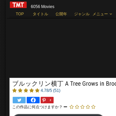
6056 Movies
TOP
タイトル
公開年
ジャンル
メニュー
ブルックリン横丁 A Tree Grows in Brookl
4.78/5
(51)
2
この作品に何点つけますか？