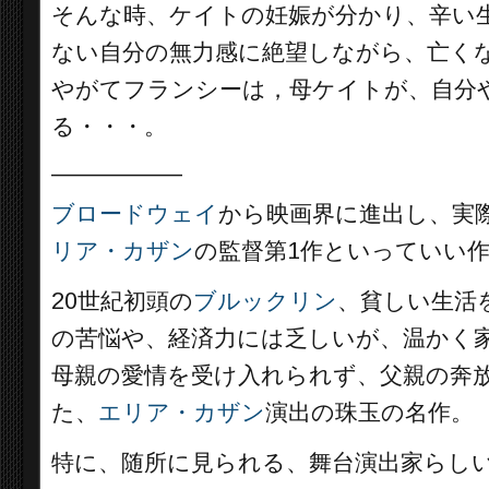
そんな時、ケイトの妊娠が分かり、辛い
ない自分の無力感に絶望しながら、亡く
やがてフランシーは，母ケイトが、自分
る・・・。
__________
ブロードウェイ
から映画界に進出し、実
リア・カザン
の監督第1作といっていい
20世紀初頭の
ブルックリン
、貧しい生活
の苦悩や、経済力には乏しいが、温かく
母親の愛情を受け入れられず、父親の奔
た、
エリア・カザン
演出の珠玉の名作。
特に、随所に見られる、舞台演出家らし