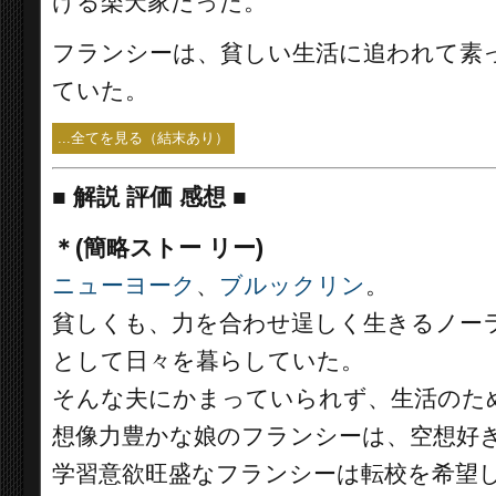
ける楽天家だった。
フランシーは、貧しい生活に追われて素
ていた。
...全てを見る（結末あり）
■
解説 評価 感想 ■
＊(簡略ストー リー)
ニューヨーク
、
ブルックリン
。
貧しくも、力を合わせ逞しく生きるノー
として日々を暮らしていた。
そんな夫にかまっていられず、生活のた
想像力豊かな娘のフランシーは、空想好
学習意欲旺盛なフランシーは転校を希望