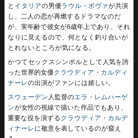
と
イタリア
の男優
ラウル・ボヴァ
が共演
し、二人の恋が再燃するドラマなのだ
が、実年齢で彼女が6歳年上であり、それ
なりに見えるので、何となく釣り合いが
とれないところが気になる。
かつてセックスシンボルとして人気を誇
った世界的女優
クラウディア・カルディ
ナーレ
の出演がファンには嬉しい。
スウェーデン
人監督の
エラ・レムハーゲ
ン
が女性の視線で描いた作品でもあり、
重要な役を演ずる
クラウディア・カルデ
ィナーレ
に敬意を表しているのが窺え