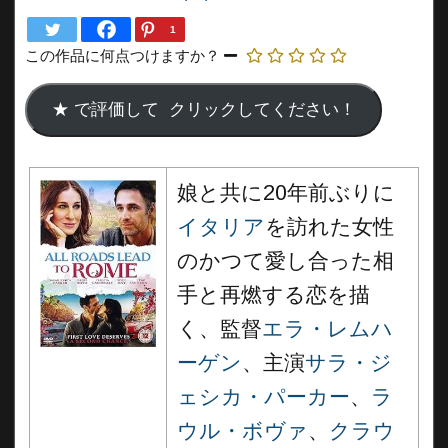
1
この作品に何点つけますか？
娘と共に20年前ぶりに
イタリア
を訪れた女性
のかつて愛し合った相
手と再燃する恋を描
く、監督
エラ・レムハ
ーゲン
、主演
サラ・ジ
ェシカ・パーカー
、
ラ
ウル・ボヴァ
、
クラウ