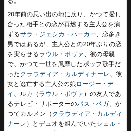
る。
20年前の思い出の地に戻り、かつて愛し
合った相手との恋が再燃する主人公を演
ずる
サラ・ジェシカ・パーカー
、恋多き
男ではあるが、主人公との20年ぶりの恋
を実らせる
ラウル・ボヴァ
、彼の母親
で、かつて一世を風靡したポップ歌手だ
った
クラウディア・カルディナーレ
、彼
女と逃亡する主人公の娘
ロージー・デ
イ
、ルカ（
ラウル・ボヴァ
）の友人であ
るテレビ・リポーターの
パス・ベガ
、か
つてカルメン（
クラウディア・カルディ
ナーレ
）とデュオを組んでいた
シェル・