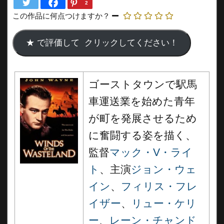
2
この作品に何点つけますか？
ゴーストタウンで駅馬
車運送業を始めた青年
が町を発展させるため
に奮闘する姿を描く、
監督
マック・V・ライ
ト
、主演
ジョン・ウェ
イン
、
フィリス・フレ
イザー
、
リュー・ケリ
ー
、
レーン・チャンド