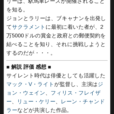
リーは、駅馬車レースが開催されること
を知る。
ジョンとラリーは、ブキャナンを出発し
て
サクラメント
に最初に着いた者が、2
万5000ドルの賞金と政府との郵便契約を
結べることを知り、それに挑戦しようと
するのだが・・・。
■
解説 評価 感想
■
サイレント時代は俳優としても活躍した
マック・V・ライト
が監督し、主演は
ジ
ョン・ウェイン
、
フィリス・フレイザ
ー
、
リュー・ケリー
、
レーン・チャンド
ラー
などが共演した作品。