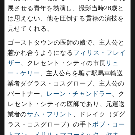
展させる青年を熱演し、撮影当時28歳と
は思えない、他を圧倒する貫禄の演技を
見せてくれる。
ゴーストタウンの医師の娘で、主人公と
惹かれ合うようになる
フィリス・フレイ
ザー
、クレセント・シティの市長
リュ
ー・ケリー
、主人公らを騙す駅馬車輸送
業者ダグラス・コスグローブ、主人公の
パートナー、
レーン・チャンドラー
、ク
レセント・シティの医師であり、元運送
業者の
サム・フリント
、ドレイク（ダグ
ラス・コスグローブ）の手下
ボブ・コー
トマン
、
メリル・マコーミック
、
ヤキ