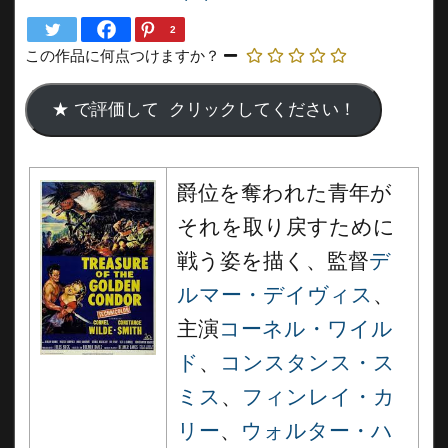
2
この作品に何点つけますか？
爵位を奪われた青年が
それを取り戻すために
戦う姿を描く、監督
デ
ルマー・デイヴィス
、
主演
コーネル・ワイル
ド
、
コンスタンス・ス
ミス
、
フィンレイ・カ
リー
、
ウォルター・ハ