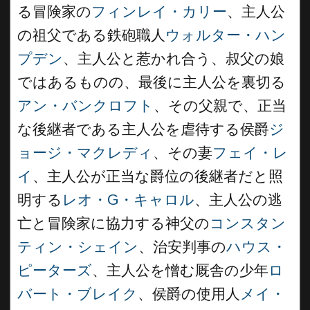
る冒険家の
フィンレイ・カリー
、主人公
の祖父である鉄砲職人
ウォルター・ハン
プデン
、主人公と惹かれ合う、叔父の娘
ではあるものの、最後に主人公を裏切る
アン・バンクロフト
、その父親で、正当
な後継者である主人公を虐待する侯爵
ジ
ョージ・マクレディ
、その妻
フェイ・レ
イ
、主人公が正当な爵位の後継者だと照
明する
レオ・G・キャロル
、主人公の逃
亡と冒険家に協力する神父の
コンスタン
ティン・シェイン
、治安判事の
ハウス・
ピーターズ
、主人公を憎む厩舎の少年
ロ
バート・ブレイク
、侯爵の使用人
メイ・