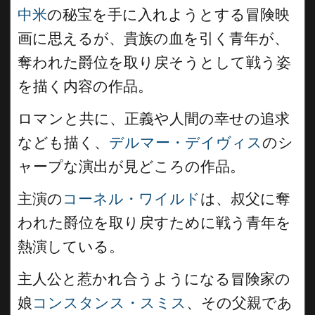
中米
の秘宝を手に入れようとする冒険映
画に思えるが、貴族の血を引く青年が、
奪われた爵位を取り戻そうとして戦う姿
を描く内容の作品。
ロマンと共に、正義や人間の幸せの追求
なども描く、
デルマー・デイヴィス
のシ
ャープな演出が見どころの作品。
主演の
コーネル・ワイルド
は、叔父に奪
われた爵位を取り戻すために戦う青年を
熱演している。
主人公と惹かれ合うようになる冒険家の
娘
コンスタンス・スミス
、その父親であ