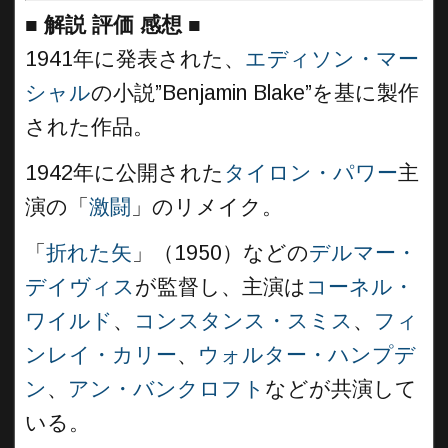
■
解説 評価 感想
■
1941年に発表された、
エディソン・マー
シャル
の小説”Benjamin Blake”を基に製作
された作品。
1942年に公開された
タイロン・パワー
主
演の「
激闘
」のリメイク。
「
折れた矢
」（1950）などの
デルマー・
デイヴィス
が監督し、主演は
コーネル・
ワイルド
、
コンスタンス・スミス
、
フィ
ンレイ・カリー
、
ウォルター・ハンプデ
ン
、
アン・バンクロフト
などが共演して
いる。