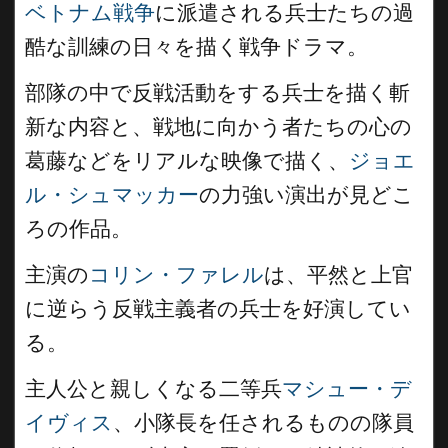
ベトナム戦争
に派遣される兵士たちの過
酷な訓練の日々を描く戦争ドラマ。
部隊の中で反戦活動をする兵士を描く斬
新な内容と、戦地に向かう者たちの心の
葛藤などをリアルな映像で描く、
ジョエ
ル・シュマッカー
の力強い演出が見どこ
ろの作品。
主演の
コリン・ファレル
は、平然と上官
に逆らう反戦主義者の兵士を好演してい
る。
主人公と親しくなる二等兵
マシュー・デ
イヴィス
、小隊長を任されるものの隊員