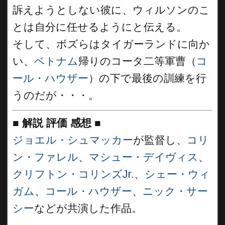
訴えようとしない彼に、ウィルソンのこ
とは自分に任せるようにと伝える。
そして、ボズらはタイガーランドに向か
い、
ベトナム
帰りのコータ二等軍曹（
コ
ール・ハウザー
）の下で最後の訓練を行
うのだが・・・。
■
解説 評価 感想
■
ジョエル・シュマッカー
が監督し、
コリ
ン・ファレル
、
マシュー・デイヴィス
、
クリフトン・コリンズJr.
、
シェー・ウィ
ガム
、
コール・ハウザー
、
ニック・サー
シー
などが共演した作品。