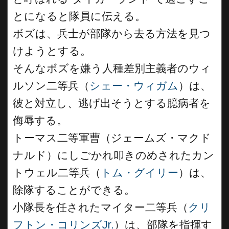
とになると隊員に伝える。
ボズは、兵士が部隊から去る方法を見つ
けようとする。
そんなボズを嫌う人種差別主義者のウィ
ルソン二等兵（
シェー・ウィガム
）は、
彼と対立し、逃げ出そうとする臆病者を
侮辱する。
トーマス二等軍曹（ジェームズ・マクド
ナルド）にしごかれ叩きのめされたカン
トウェル二等兵（
トム・グイリー
）は、
除隊することができる。
小隊長を任されたマイター二等兵（
クリ
フトン・コリンズJr.
）は、部隊を指揮す