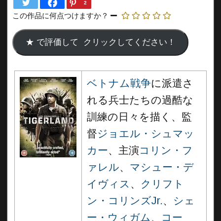
2
この作品に何点つけますか？
ベトナム戦争
に派遣さ
れる兵士たちの過酷な
訓練の日々を描く、監
督
ジョエル・シュマッ
カー
、主演
コリン・フ
ァレル
、
マシュー・デ
イヴィス
、
クリフト
ン・コリンズJr.
、
シェ
ー・ウィガム
、
コー