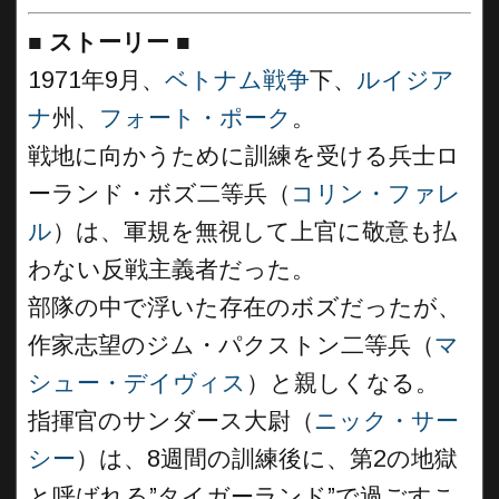
■
ストーリー
■
1971年9月、
ベトナム戦争
下、
ルイジア
ナ
州、
フォート・ポーク
。
戦地に向かうために訓練を受ける兵士ロ
ーランド・ボズ二等兵（
コリン・ファレ
ル
）は、軍規を無視して上官に敬意も払
わない反戦主義者だった。
部隊の中で浮いた存在のボズだったが、
作家志望のジム・パクストン二等兵（
マ
シュー・デイヴィス
）と親しくなる。
指揮官のサンダース大尉（
ニック・サー
シー
）は、8週間の訓練後に、第2の地獄
と呼ばれる”タイガーランド”で過ごすこ