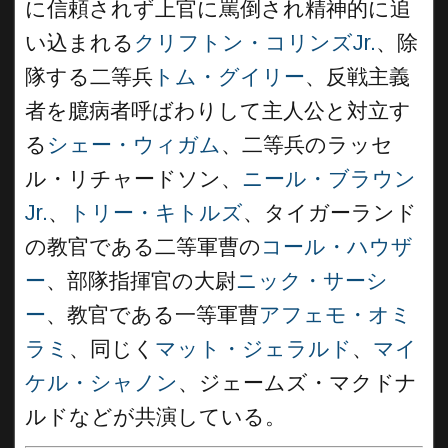
に信頼されず上官に罵倒され精神的に追
い込まれる
クリフトン・コリンズJr.
、除
隊する二等兵
トム・グイリー
、反戦主義
者を臆病者呼ばわりして主人公と対立す
る
シェー・ウィガム
、二等兵のラッセ
ル・リチャードソン、
ニール・ブラウン
Jr.
、
トリー・キトルズ
、タイガーランド
の教官である二等軍曹の
コール・ハウザ
ー
、部隊指揮官の大尉
ニック・サーシ
ー
、教官である一等軍曹
アフェモ・オミ
ラミ
、同じく
マット・ジェラルド
、
マイ
ケル・シャノン
、ジェームズ・マクドナ
ルドなどが共演している。