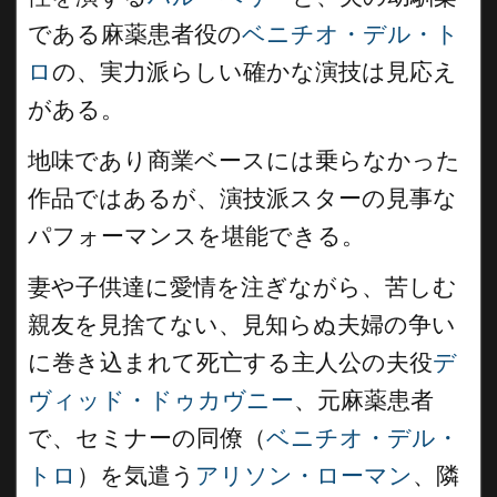
である麻薬患者役の
ベニチオ・デル・ト
ロ
の、実力派らしい確かな演技は見応え
がある。
地味であり商業ベースには乗らなかった
作品ではあるが、演技派スターの見事な
パフォーマンスを堪能できる。
妻や子供達に愛情を注ぎながら、苦しむ
親友を見捨てない、見知らぬ夫婦の争い
に巻き込まれて死亡する主人公の夫役
デ
ヴィッド・ドゥカヴニー
、元麻薬患者
で、セミナーの同僚（
ベニチオ・デル・
トロ
）を気遣う
アリソン・ローマン
、隣