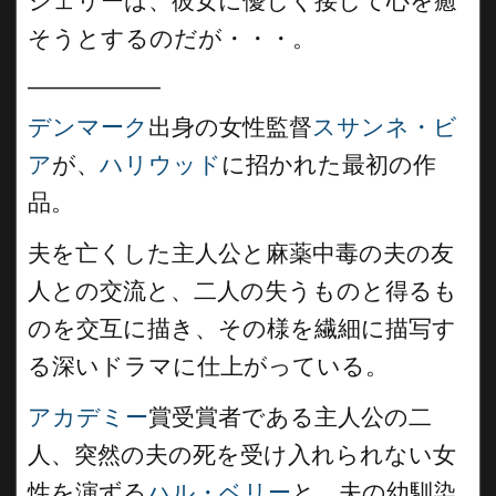
ジェリーは、彼女に優しく接して心を癒
そうとするのだが・・・。
__________
デンマーク
出身の女性監督
スサンネ・ビ
ア
が、
ハリウッド
に招かれた最初の作
品。
夫を亡くした主人公と麻薬中毒の夫の友
人との交流と、二人の失うものと得るも
のを交互に描き、その様を繊細に描写す
る深いドラマに仕上がっている。
アカデミー
賞受賞者である主人公の二
人、突然の夫の死を受け入れられない女
性を演ずる
ハル・ベリー
と、夫の幼馴染