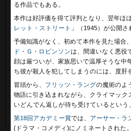
る作品でもある。
本作は好評価を得て評判となり、翌年ほ
レット・ストリート
」（1945）が公開
予備知識がなく、初めて本作を見た場合、
ド・Ｇ・ロビンソン
は、間違いなく悪役
顔は厳ついが、家族思いで温厚そうな中
ち彼が殺人を犯してしまうのには、度肝
冒頭から、
フリッツ・ラング
の魔術のよ
物語に引き込まれながら、クライマック
いどんでん返しが待ち受けているという
第18回アカデミー賞
では、
アーサー・ラ
(ドラマ・コメディ)にノミネートされた