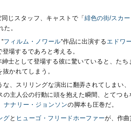
ぼ同じスタッフ、キャストで「
緋色の街/スカー
された。
”
フィルム・ノワール
”作品に出演する
エドワ
で登場するであろと考える。
年紳士として登場する彼に驚いていると、たち
を抜かれてしまう。
うな、スリリングな演出に翻弄されてしまい、
スの主人公の行動に頭を抱えた瞬間、とてつも
、
ナナリー・ジョンソン
の脚本も圧巻だ。
ング
と
ヒューゴ・フリードホーファー
が、作曲
。