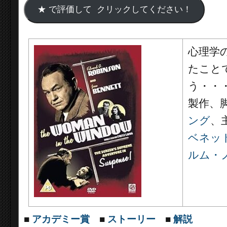
心理学
たこと
う・・
製作、
ング
、
ベネッ
ルム・
■
アカデミー賞
■
ストーリー
■
解説