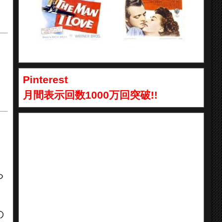
Pinterest
月間表示回数1000万回突破!!
ら
の