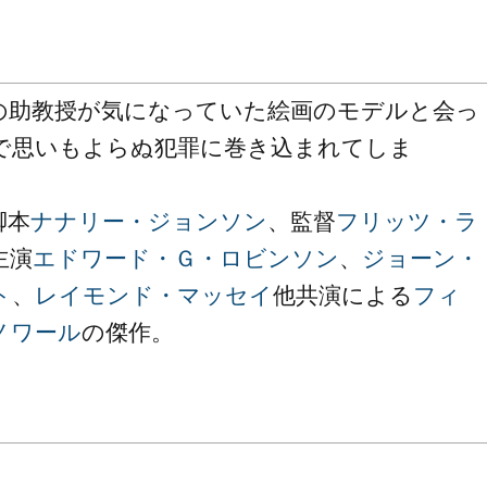
の助教授が気になっていた絵画のモデルと会っ
で思いもよらぬ犯罪に巻き込まれてしま
・
脚本
ナナリー・ジョンソン
、監督
フリッツ・ラ
主演
エドワード・Ｇ・ロビンソン
、
ジョーン・
ト
、
レイモンド・マッセイ
他共演による
フィ
ノワール
の傑作。