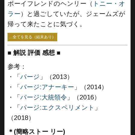
ボーイフレンドのヘンリー（
トニー・オ
ラー
）と過ごしていたが、ジェームズが
帰って来たことに気づく。
...全てを見る（結末あり）
■
解説 評価 感想
■
参考：
・「
パージ
」（2013）
・「
パージ:アナーキー
」（2014）
・「
パージ:大統領令
」（2016）
・「
パージ:エクスペリメント
」
（2018）
＊(簡略ストー リー)