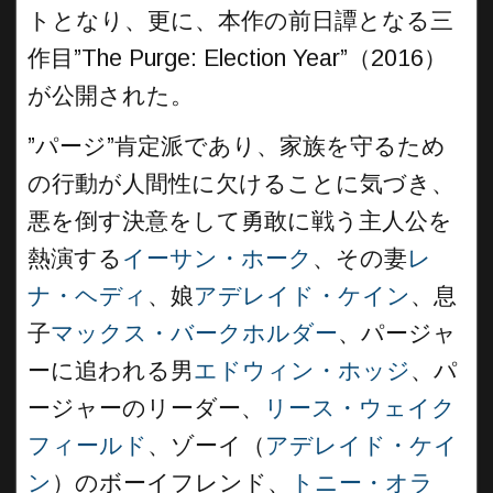
トとなり、更に、本作の前日譚となる三
作目”The Purge: Election Year”（2016）
が公開された。
”パージ”肯定派であり、家族を守るため
の行動が人間性に欠けることに気づき、
悪を倒す決意をして勇敢に戦う主人公を
熱演する
イーサン・ホーク
、その妻
レ
ナ・ヘディ
、娘
アデレイド・ケイン
、息
子
マックス・バークホルダー
、パージャ
ーに追われる男
エドウィン・ホッジ
、パ
ージャーのリーダー、
リース・ウェイク
フィールド
、ゾーイ（
アデレイド・ケイ
ン
）のボーイフレンド、
トニー・オラ