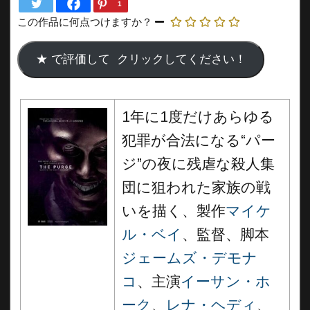
1
この作品に何点つけますか？
1年に1度だけあらゆる
犯罪が合法になる“パー
ジ”の夜に残虐な殺人集
団に狙われた家族の戦
いを描く、製作
マイケ
ル・ベイ
、監督、脚本
ジェームズ・デモナ
コ
、主演
イーサン・ホ
ーク
、
レナ・ヘディ
、