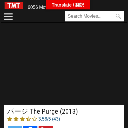
Translate / 翻訳
6056 Movies
パージ The Purge (2013)
3.56/5
(43)