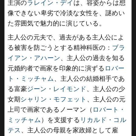
主演の
ラレイン・デイ
は、容姿からは想
像できない卑劣で冷淡な女性を、謎めい
た雰囲気で魅力的に演じている。
主人公の元夫で、過去がある主人公によ
る被害を防ごうとする精神科医の：
ブラ
イアン・アハーン
、主人公の過去を知る
元婚約者で画家を印象的に演ずる
ロバー
ト・ミッチャム
、主人公の結婚相手であ
る富豪
ジーン・レイモンド
、主人公の少
女期
シャリン・モフェット
、主人公の元
上司で画家であるノーマン（
ロバート・
ミッチャム
）を支援する
リカルド・コル
テス
、主人公の母親を家政婦として雇