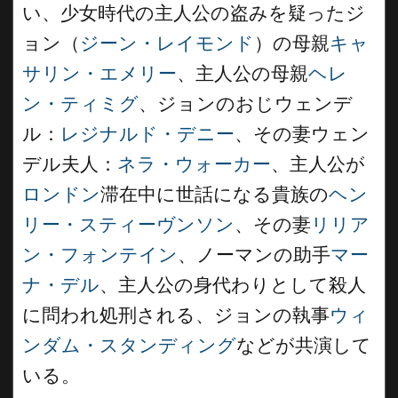
い、少女時代の主人公の盗みを疑ったジ
ョン（
ジーン・レイモンド
）の母親
キャ
サリン・エメリー
、主人公の母親
ヘレ
ン・ティミグ
、ジョンのおじウェンデ
ル：
レジナルド・デニー
、その妻ウェン
デル夫人：
ネラ・ウォーカー
、主人公が
ロンドン
滞在中に世話になる貴族の
ヘン
リー・スティーヴンソン
、その妻
リリア
ン・フォンテイン
、ノーマンの助手
マー
ナ・デル
、主人公の身代わりとして殺人
に問われ処刑される、ジョンの執事
ウィ
ンダム・スタンディング
などが共演して
いる。