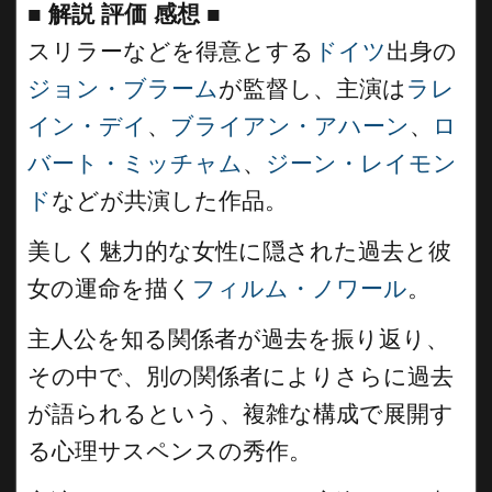
■
解説 評価 感想
■
スリラーなどを得意とする
ドイツ
出身の
ジョン・ブラーム
が監督し、主演は
ラレ
イン・デイ
、
ブライアン・アハーン
、
ロ
バート・ミッチャム
、
ジーン・レイモン
ド
などが共演した作品。
美しく魅力的な女性に隠された過去と彼
女の運命を描く
フィルム・ノワール
。
主人公を知る関係者が過去を振り返り、
その中で、別の関係者によりさらに過去
が語られるという、複雑な構成で展開す
る心理サスペンスの秀作。