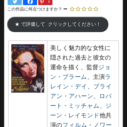
2
この作品に何点つけますか？
美しく魅力的な女性に
隠された過去と彼女の
運命を描く、監督
ジョ
ン・ブラーム
、主演
ラ
レイン・デイ
、
ブライ
アン・アハーン
、
ロバ
ート・ミッチャム
、
ジ
ーン・レイモンド
他共
演の
フィルム・ノワー