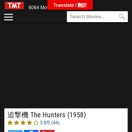
Translate / 翻訳
6064 Movies
追撃機 The Hunters (1958)
3.8/5
(44)