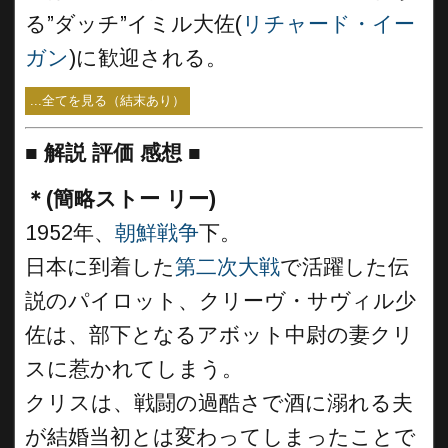
る”ダッチ”イミル大佐(
リチャード・イー
ガン
)に歓迎される。
...全てを見る（結末あり）
■
解説 評価 感想 ■
＊(簡略ストー リー)
1952年、
朝鮮戦争
下。
日本に到着した
第二次大戦
で活躍した伝
説のパイロット、クリーヴ・サヴィル少
佐は、部下となるアボット中尉の妻クリ
スに惹かれてしまう。
クリスは、戦闘の過酷さで酒に溺れる夫
が結婚当初とは変わってしまったことで