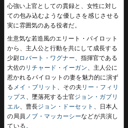
心強い上官としての貫録と、女性に対し
ての包み込むような優しさを感じさせる
実に雰囲気のある役者だ。
生意気な若造風のエリート・パイロット
から、主人公と行動を共にして成長する
少尉
ロバート・ワグナー
、指揮官である
大佐の
リチャード・イーガン
、主人公に
惹かれるパイロットの妻を魅力的に演ず
る
メイ・ブリット
、その夫
リー・フィリ
ップス
、墜落死する士官
ジョン・ガブリ
エル
、曹長
ジョン・ドーセット
、日本人
の局員
ノブ・マッカーシー
などが共演し
ている。