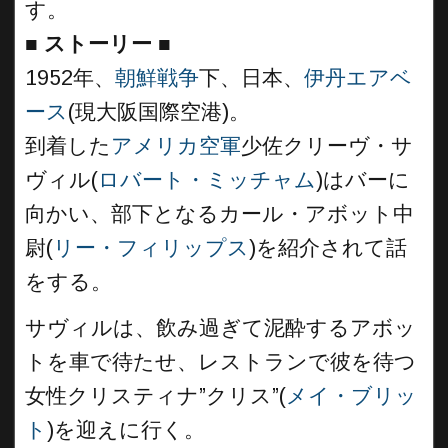
す。
■
ストーリー ■
1952年、
朝鮮戦争
下、日本、
伊丹エアベ
ース
(現大阪国際空港)。
到着した
アメリカ空軍
少佐クリーヴ・サ
ヴィル(
ロバート・ミッチャム
)はバーに
向かい、部下となるカール・アボット中
尉(
リー・フィリップス
)を紹介されて話
をする。
サヴィルは、飲み過ぎて泥酔するアボッ
トを車で待たせ、レストランで彼を待つ
女性クリスティナ”クリス”(
メイ・ブリッ
ト
)を迎えに行く。