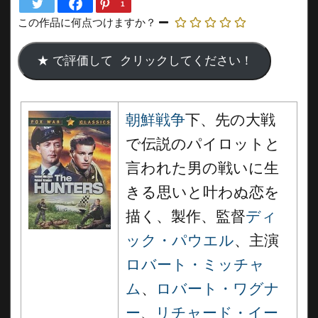
1
この作品に何点つけますか？
朝鮮戦争
下、先の大戦
で伝説のパイロットと
言われた男の戦いに生
きる思いと叶わぬ恋を
描く、製作、監督
ディ
ック・パウエル
、主演
ロバート・ミッチャ
ム
、
ロバート・ワグナ
ー
、
リチャード・イー