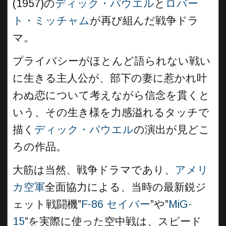
(1957)の
ディック・パウエル
と
ロバー
ト・ミッチャム
が再び組んだ戦争ドラ
マ。
プライバシーがほとんど語られない戦い
に生きる主人公が、部下の妻に惹かれ叶
わぬ恋について考えながら信念を貫くと
いう、その生き様を力感溢れるタッチで
描く
ディック・パウエル
の演出が見どこ
ろの作品。
大筋は当然、戦争ドラマであり、
アメリ
カ空軍
全面協力による、当時の最新鋭ジ
ェット戦闘機”
F-86 セイバー
”や”
MiG-
15
”を実際に使った空中戦は、スピード