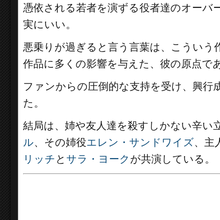
憑依される若者を演ずる役者達のオーバ
実にいい。
悪乗りが過ぎると言う言葉は、こういう
作品に多くの影響を与えた、彼の原点で
ファンからの圧倒的な支持を受け、興行成
た。
結局は、姉や友人達を殺すしかない辛い
ル
、その姉役
エレン・サンドワイズ
、主
リッチ
と
サラ・ヨーク
が共演している。