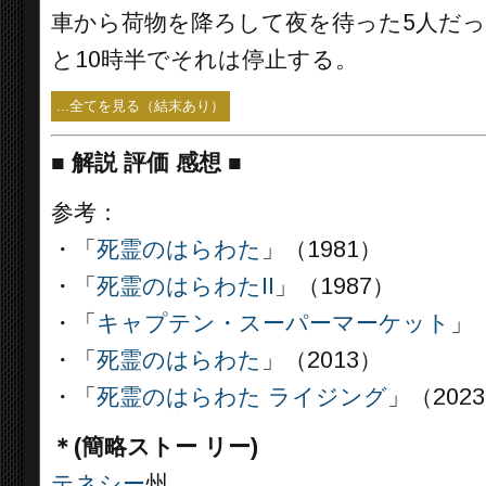
車から荷物を降ろして夜を待った5人だ
と10時半でそれは停止する。
...全てを見る（結末あり）
■
解説 評価 感想 ■
参考：
・「
死霊のはらわた
」（1981）
・「
死霊のはらわたII
」（1987）
・「
キャプテン・スーパーマーケット
」（
・「
死霊のはらわた
」（2013）
・「
死霊のはらわた ライジング
」（202
＊(簡略ストー リー)
テネシー
州。