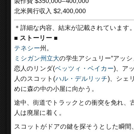
製作費 $350,000–400,000
北米興行収入 $2,400,000
＊詳細な内容、結末が記載されています
■
ストーリー ■
テネシー
州。
ミシガン州立大
の学生アシュリー”アッシ
恋人のリンダ(
ベッツィ・ベイカー
)、ア
人のスコット(
ハル・デルリッチ
)、シェリ
めに森の中の小屋に向かう。
途中、街道でトラックとの衝突を免れ、
人は廃屋に着く。
スコットがドアの鍵を探そうとした瞬間