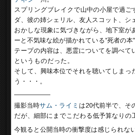
スプリングブレイクで山中の小屋で過ご
ダ、彼の姉シェリル、友人スコット、シ
おかしな現象に気づきながら、地下室が
ーと不気味な絵が描かれている”死者の本
テープの内容は、悪霊についてを調べて
というものだった。
そして、興味本位でそれを聴いてしまっ
う・・・。
__________
撮影当時
サム・ライミ
は20代前半で、
だが、細部にまでこだわる低予算なりの
今観ると公開当時の衝撃度は感じられな