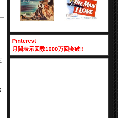
Pinterest
月間表示回数1000万回突破!!
と
友
た
5