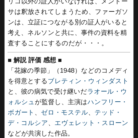
リコ以外の証人がいなければ、メンドー
サは釈放されてしまうため、ファーガソ
ンは、立証につながる別の証人がいると
考え、ネルソンと共に、事件の資料を精
査することにするのだが・・・。
■
解説 評価 感想
■
「花嫁の季節」（1948）などのコメディ
を得意とする
ブレティン・ウィンダスト
と、彼の病気で受け継いだ
ラオール・ウ
ォルシュ
が監督し、主演は
ハンフリー・
ボガート
、
ゼロ・モステル
、
テッド・
デ・コルシア
、
エヴェレット・スローン
などが共演した作品。