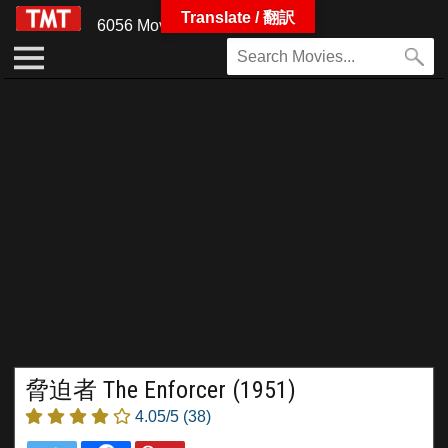
Translate / 翻訳
6056 Movies
脅迫者 The Enforcer (1951)
4.05/5
(38)