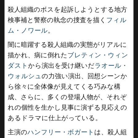
殺人組織のボスを起訴しようとする地方
検事補と警察の執念の捜査を描く
フィル
ム・ノワール
。
闇に暗躍する殺人組織の実態がリアルに
描かれ、病に倒れた
ブレティン・ウィン
ダスト
から演出を受け継いだ
ラオール・
ウォルシュ
の力強い演出、回想シーンか
ら徐々に全体像が見えてくる巧みな構
成、さらに、多くの登場人物が、それぞ
れの個性を生かし見事に演ずる見応えの
あるドラマに仕上がっている。
主演の
ハンフリー・ボガート
は、殺人組