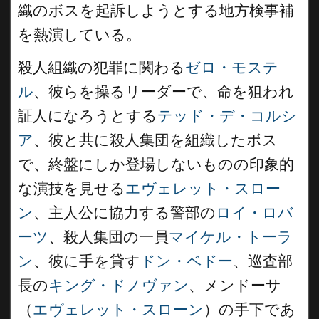
織のボスを起訴しようとする地方検事補
を熱演している。
殺人組織の犯罪に関わる
ゼロ・モステ
ル
、彼らを操るリーダーで、命を狙われ
証人になろうとする
テッド・デ・コルシ
ア
、彼と共に殺人集団を組織したボス
で、終盤にしか登場しないものの印象的
な演技を見せる
エヴェレット・スロー
ン
、主人公に協力する警部の
ロイ・ロバ
ーツ
、殺人集団の一員
マイケル・トーラ
ン
、彼に手を貸す
ドン・ベドー
、巡査部
長の
キング・ドノヴァン
、メンドーサ
（
エヴェレット・スローン
）の手下であ