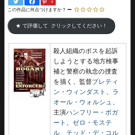
2
この作品に何点つけますか？
殺人組織のボスを起訴
しようとする地方検事
補と警察の執念の捜査
を描く、監督
ブレティ
ン・ウィンダスト
、
ラ
オール・ウォルシュ
、
主演
ハンフリー・ボガ
ート
、
ゼロ・モステ
ル
、
テッド・デ・コル