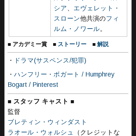
シア
、
エヴェレット・
スローン
他共演の
フィ
ルム・ノワール
。
■
アカデミー賞
■
ストーリー
■
解説
・
ドラマ(サスペンス/犯罪)
・
ハンフリー・ボガート / Humphrey
Bogart / Pinterest
■
スタッフ キャスト
■
監督
ブレティン・ウィンダスト
ラオール・ウォルシュ
（クレジットな