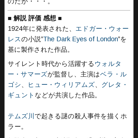
のだが・・・。
■
解説 評価 感想
■
1924年に発表された、
エドガー・ウォー
レス
の小説”
The Dark Eyes of London
”を
基に製作された作品。
サイレント時代から活躍する
ウォルタ
ー・サマーズ
が監督し、主演は
ベラ・ル
ゴシ
、
ヒュー・ウィリアムズ
、
グレタ・
ギュント
などが共演した作品。
テムズ川
で起きる謎の殺人事件を描くホ
ラー。