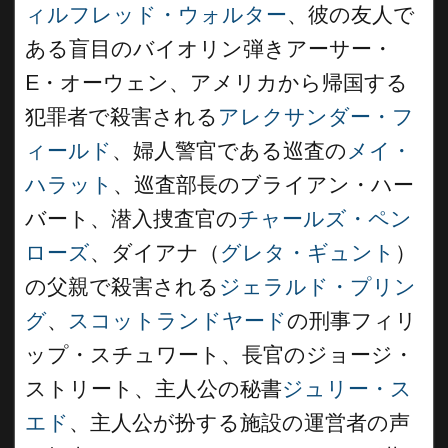
ィルフレッド・ウォルター
、彼の友人で
ある盲目のバイオリン弾きアーサー・
E・オーウェン、アメリカから帰国する
犯罪者で殺害される
アレクサンダー・フ
ィールド
、婦人警官である巡査の
メイ・
ハラット
、巡査部長のブライアン・ハー
バート、潜入捜査官の
チャールズ・ペン
ローズ
、ダイアナ（
グレタ・ギュント
）
の父親で殺害される
ジェラルド・プリン
グ
、
スコットランドヤード
の刑事フィリ
ップ・スチュワート、長官のジョージ・
ストリート、主人公の秘書
ジュリー・ス
エド
、主人公が扮する施設の運営者の声