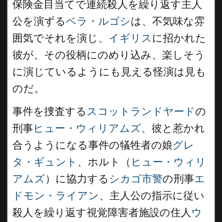
保険金目当てで連続殺人を繰り返す主人
公を演ずる
ベラ・ルゴシ
は、不気味な雰
囲気でそれを演じ、
イギリス
に招かれた
彼が、その役柄にのめり込み、楽しそう
に演じているようにも見える怪演は見も
のだ。
事件を捜査する
スコットランドヤード
の
刑事
ヒュー・ウィリアムズ
、彼と惹かれ
合うようになる事件の犠牲者の娘
グレ
タ・ギュント
、ホルト（
ヒュー・ウィリ
アムズ
）に協力する
シカゴ市警
の刑事
エ
ドモン・ライアン
、主人公の指示に従い
殺人を繰り返す視覚障害者施設の住人
ウ