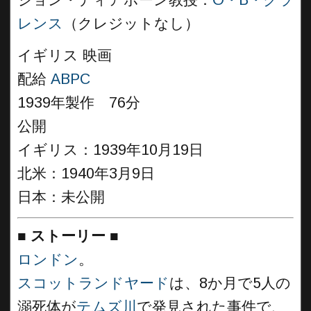
ジョン・ディアボーン教授：
O・B・クラ
レンス
（クレジットなし）
イギリス 映画
配給
ABPC
1939年製作 76分
公開
イギリス：1939年10月19日
北米：1940年3月9日
日本：未公開
■
ストーリー
■
ロンドン
。
スコットランドヤード
は、8か月で5人の
溺死体が
テムズ川
で発見された事件で、