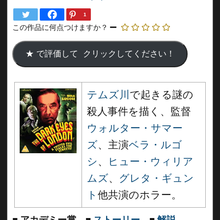
1
この作品に何点つけますか？
テムズ川
で起きる謎の
殺人事件を描く、監督
ウォルター・サマー
ズ
、主演
ベラ・ルゴ
シ
、
ヒュー・ウィリア
ムズ
、
グレタ・ギュン
ト
他共演のホラー。
■
アカデミー賞
■
ストーリー
■
解説