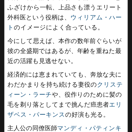
ふざけから一転、上品さも漂うエリート
外科医という役柄は、
ウィリアム・ハー
ト
のイメージによく合っている。
今にして思えば、本作の数年前ぐらいが
彼の全盛期ではあるが、年齢を重ねた最
近の活躍も見逃せない。
経済的には恵まれていても、奔放な夫に
わだかまりを持ち続ける妻役の
クリステ
ィーン・ラーチ
や、役作りのために髪の
毛を剃り落としてまで挑んだ癌患者
エリ
ザベス・パーキンス
の好演も光る。
主人公の同僚医師
マンディ・パティンキ