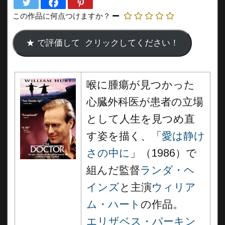
この作品に何点つけますか？
喉に腫瘍が見つかった
心臓外科医が患者の立場
として人生を見つめ直
す姿を描く、「
愛は静け
さの中に
」（1986）で
組んだ監督
ランダ・ヘ
インズ
と主演
ウィリア
ム・ハート
の作品。
エリザベス・パーキン