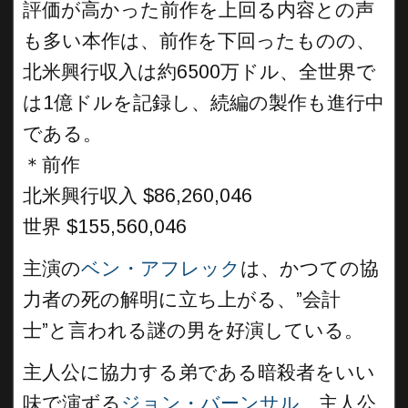
評価が高かった前作を上回る内容との声
も多い本作は、前作を下回ったものの、
北米興行収入は約6500万ドル、全世界で
は1億ドルを記録し、続編の製作も進行中
である。
＊前作
北米興行収入 $86,260,046
世界 $155,560,046
主演の
ベン・アフレック
は、かつての協
力者の死の解明に立ち上がる、”会計
士”と言われる謎の男を好演している。
主人公に協力する弟である暗殺者をいい
味で演ずる
ジョン・バーンサル
、主人公