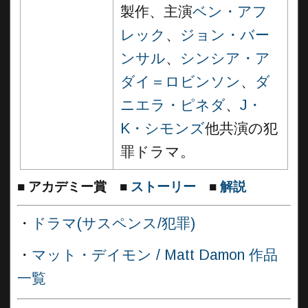
製作、主演
ベン・アフ
レック
、
ジョン・バー
ンサル
、
シンシア・ア
ダイ＝ロビンソン
、
ダ
ニエラ・ピネダ
、
J・
K・シモンズ
他共演の犯
罪ドラマ。
■
アカデミー賞
■
ストーリー
■
解説
・
ドラマ(サスペンス/犯罪)
・
マット・デイモン / Matt Damon 作品
一覧