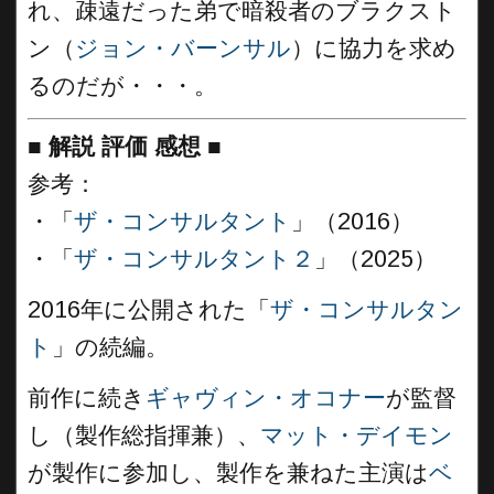
れ、疎遠だった弟で暗殺者のブラクスト
ン（
ジョン・バーンサル
）に協力を求め
るのだが・・・。
■
解説 評価 感想
■
参考：
・「
ザ・コンサルタント
」（2016）
・「
ザ・コンサルタント２
」（2025）
2016年に公開された「
ザ・コンサルタン
ト
」の続編。
前作に続き
ギャヴィン・オコナー
が監督
し（製作総指揮兼）、
マット・デイモン
が製作に参加し、製作を兼ねた主演は
ベ