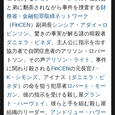
と弟に翻弄されながら事件を捜査する
財
務省
・
金融犯罪取締ネットワーク
（
FinCEN
）副局長
シンシア・アダイ＝ロ
ビンソン
、驚きの事実が解る謎の暗殺者
ダニエラ・ピネダ
、主人公に指示を出す
協力者で自閉症患者のアリソン・ロバー
トソン、その声
アリソン・ライト
、事件
に関わり殺される
FinCEN
の元長官
J・
K・シモンズ
、アイナス（
ダニエラ・ピ
ネダ
）の命を狙う犯罪者
ロバート・モー
ガン
、彼の指示を受ける殺し屋
グラン
ト・ハーヴェイ
、彼らと手を組む殺し屋
組織のリーダー、
アンドリュー・ハワー