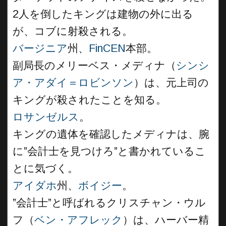
2人を倒したキングは建物の外に出る
が、コブに射殺される。
バージニア
州、
FinCEN
本部。
副局長のメリーベス・メディナ（
シンシ
ア・アダイ＝ロビンソン
）は、元上司の
キングが殺されたことを知る。
ロサンゼルス
。
キングの遺体を確認したメディナは、腕
に”会計士を見つけろ”と書かれているこ
とに気づく。
アイダホ
州、
ボイジー
。
”会計士”と呼ばれるクリスチャン・ウル
フ（
ベン・アフレック
）は、ハーバー精