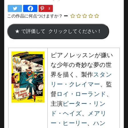
2
この作品に何点つけますか？
ピアノレッスンが嫌い
な少年の奇妙な夢の世
界を描く、製作
スタン
リー・クレイマー
、監
督
ロイ・ローランド
、
主演
ピーター・リン
ド・ヘイズ
、
メアリ
ー・ヒーリー
、
ハン