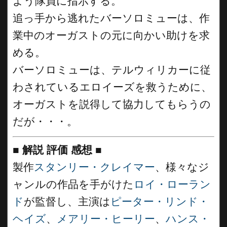
よう隊員に指示する。
追っ手から逃れたバーソロミューは、作
業中のオーガストの元に向かい助けを求
める。
バーソロミューは、テルウィリカーに従
わされているエロイーズを救うために、
オーガストを説得して協力してもらうの
だが・・・。
■
解説 評価 感想
■
製作
スタンリー・クレイマー
、様々なジ
ャンルの作品を手がけた
ロイ・ローラン
ド
が監督し、主演は
ピーター・リンド・
ヘイズ
、
メアリー・ヒーリー
、
ハンス・