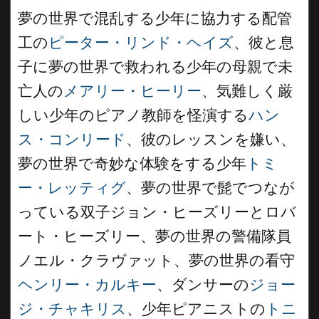
夢の世界で混乱する少年に協力する配管
工の
ピーター・リンド・ヘイズ
、彼と息
子に夢の世界で救われる少年の母親で未
亡人の
メアリー・ヒーリー
、気難しく厳
しい少年のピアノ教師を怪演する
ハン
ス・コンリード
、彼のレッスンを嫌い、
夢の世界で奇妙な体験をする少年
トミ
ー・レッティグ
、夢の世界で髭でつなが
っている双子ジョン・ヒーズリーとロバ
ート・ヒーズリー、夢の世界の警備隊員
ノエル・クラヴァット、夢の世界の看守
ヘンリー・カルキー
、ダンサーの
ジョー
ジ・チャキリス
、少年ピアニストの
トニ